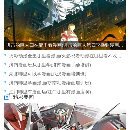
进击的巨人四在哪里看漫画(进击的巨人第四季播到漫画哪里)
火影动漫全集哪里看漫画(火影忍者动漫在哪里看不收费)
济南漫画班从哪里学(济南漫画手绘培训)
湖北哪里可以学漫画(武汉漫画培训班)
济南哪里学画漫画(济南动漫绘画培训班)
江门哪里有漫画店(江门哪里有漫画店啊)
精彩要闻
湖州哪里有学动漫画的(湖州哪里有学动漫画的地方)
江门漫画哪里好(江门哪里有动漫周边店)
湖州漫画书屋地址在哪里(湖州动漫城)
湖州哪里可以买漫画卡纸(湖州哪里可以买漫画卡纸的)