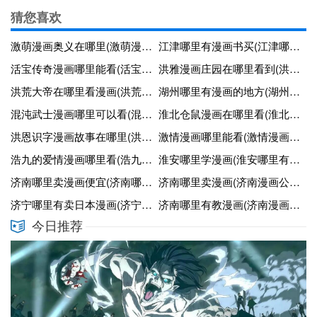
猜您喜欢
激萌漫画奥义在哪里(激萌漫画脸怎么去掉字)
江津哪里有漫画书买(江津哪里可以借书)
活宝传奇漫画哪里能看(活宝传奇漫画免费)
洪雅漫画庄园在哪里看到(洪雅漫花田园)
洪荒大帝在哪里看漫画(洪荒大帝在哪里看漫画免费)
湖州哪里有漫画的地方(湖州漫画培训)
混沌武士漫画哪里可以看(混沌武士第十四集)
淮北仓鼠漫画在哪里看(淮北市仓鼠动漫)
洪恩识字漫画故事在哪里(洪恩识字的绘本在哪里购买)
激情漫画哪里能看(激情漫画哪里能看全集)
浩九的爱情漫画哪里看(浩九的爱情漫画哪里看的)
淮安哪里学漫画(淮安哪里有学插画的地方)
济南哪里卖漫画便宜(济南哪里卖漫画便宜又好看)
济南哪里卖漫画(济南漫画公司)
济宁哪里有卖日本漫画(济宁哪里有卖漫画的)
济南哪里有教漫画(济南漫画手绘培训)
今日推荐