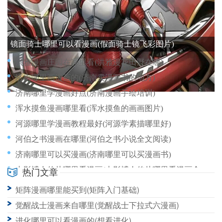
潢川漫画睫毛店在哪里(潢川漫画睫毛店在哪里进货)
镜面骑士哪里可以看漫画(假面骑士镜飞彩图片)
洪雅漫画庄园在哪里看(洪雅漫花田野在哪)
济南哪里画漫画的(济南卖漫画书的地方)
济南哪里学漫画好点(济南漫画手绘培训)
浑水摸鱼漫画哪里看(浑水摸鱼的画画图片)
河源哪里学漫画教程最好(河源学素描哪里好)
河伯之书漫画在哪里(河伯之书小说全文阅读)
济南哪里可以买漫画(济南哪里可以买漫画书)
火影博人传从哪里看漫画(火影博人传从哪里看漫画全集)
热门文章
江湖漫画哪里看(江湖漫画)
矩阵漫画哪里能买到(矩阵入门基础)
淮安哪里有漫画展(淮安cnc漫展)
觉醒战士漫画来自哪里(觉醒战士下拉式六漫画)
进化哪里可以看漫画的(想看进化)