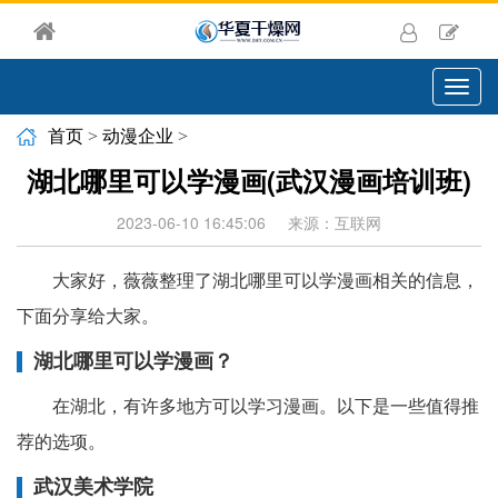
切
换
导
首页
>
动漫企业
>
航
湖北哪里可以学漫画(武汉漫画培训班)
2023-06-10 16:45:06
来源：互联网
大家好，薇薇整理了湖北哪里可以学漫画相关的信息，
下面分享给大家。
湖北哪里可以学漫画？
在湖北，有许多地方可以学习漫画。以下是一些值得推
荐的选项。
武汉美术学院