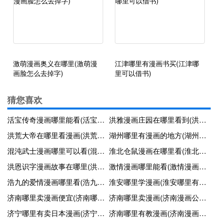
激萌漫画奥义在哪里(激萌漫
江津哪里有漫画书买(江津哪
画脸怎么去掉字)
里可以借书)
猜您喜欢
活宝传奇漫画哪里能看(活宝传奇漫画免费)
洪雅漫画庄园在哪里看到(洪雅漫花田园)
洪荒大帝在哪里看漫画(洪荒大帝在哪里看漫画免费)
湖州哪里有漫画的地方(湖州漫画培训)
混沌武士漫画哪里可以看(混沌武士第十四集)
淮北仓鼠漫画在哪里看(淮北市仓鼠动漫)
洪恩识字漫画故事在哪里(洪恩识字的绘本在哪里购买)
激情漫画哪里能看(激情漫画哪里能看全集)
浩九的爱情漫画哪里看(浩九的爱情漫画哪里看的)
淮安哪里学漫画(淮安哪里有学插画的地方)
济南哪里卖漫画便宜(济南哪里卖漫画便宜又好看)
济南哪里卖漫画(济南漫画公司)
济宁哪里有卖日本漫画(济宁哪里有卖漫画的)
济南哪里有教漫画(济南漫画手绘培训)