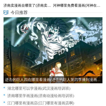
济南卖漫画去哪里了(济南卖漫画书的地方)
河神哪里免费看漫画(河神在哪个软件看免费)
今日推荐
进击的巨人四在哪里看漫画(进击的巨人第四季播到漫画哪里)
湖北哪里可以学漫画(武汉漫画培训班)
济南哪里学画漫画(济南动漫绘画培训班)
江门哪里有漫画店(江门哪里有漫画店啊)