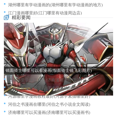
湖州哪里有学动漫画的(湖州哪里有学动漫画的地方)
江门漫画哪里好(江门哪里有动漫周边店)
精彩要闻
湖州漫画书屋地址在哪里(湖州动漫城)
湖州哪里可以买漫画卡纸(湖州哪里可以买漫画卡纸的)
潢川漫画睫毛店在哪里(潢川漫画睫毛店在哪里进货)
洪雅漫画庄园在哪里看(洪雅漫花田野在哪)
济南哪里画漫画的(济南卖漫画书的地方)
镜面骑士哪里可以看漫画(假面骑士镜飞彩图片)
济南哪里学漫画好点(济南漫画手绘培训)
浑水摸鱼漫画哪里看(浑水摸鱼的画画图片)
河源哪里学漫画教程最好(河源学素描哪里好)
河伯之书漫画在哪里(河伯之书小说全文阅读)
济南哪里可以买漫画(济南哪里可以买漫画书)