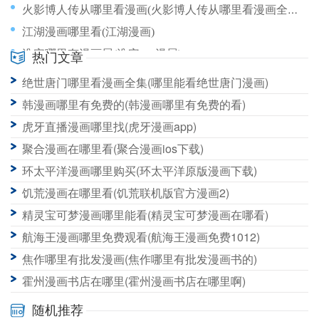
火影博人传从哪里看漫画(火影博人传从哪里看漫画全集)
江湖漫画哪里看(江湖漫画)
淮安哪里有漫画展(淮安cnc漫展)
热门文章
济南哪里有教画漫画的(济南漫画卡通培训)
绝世唐门哪里看漫画全集(哪里能看绝世唐门漫画)
江夏哪里卖漫画的多(武汉哪里有卖漫画的实体店)
韩漫画哪里有免费的(韩漫画哪里有免费的看)
虎牙直播漫画哪里找(虎牙漫画app)
聚合漫画在哪里看(聚合漫画ios下载)
环太平洋漫画哪里购买(环太平洋原版漫画下载)
饥荒漫画在哪里看(饥荒联机版官方漫画2)
精灵宝可梦漫画哪里能看(精灵宝可梦漫画在哪看)
航海王漫画哪里免费观看(航海王漫画免费1012)
焦作哪里有批发漫画(焦作哪里有批发漫画书的)
霍州漫画书店在哪里(霍州漫画书店在哪里啊)
随机推荐