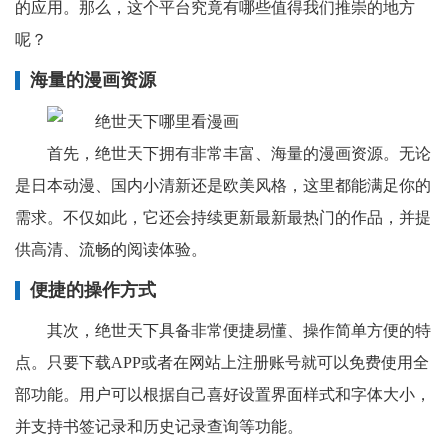
的应用。那么，这个平台究竟有哪些值得我们推崇的地方
呢？
海量的漫画资源
首先，绝世天下拥有非常丰富、海量的漫画资源。无论
是日本动漫、国内小清新还是欧美风格，这里都能满足你的
需求。不仅如此，它还会持续更新最新最热门的作品，并提
供高清、流畅的阅读体验。
便捷的操作方式
其次，绝世天下具备非常便捷易懂、操作简单方便的特
点。只要下载APP或者在网站上注册账号就可以免费使用全
部功能。用户可以根据自己喜好设置界面样式和字体大小，
并支持书签记录和历史记录查询等功能。