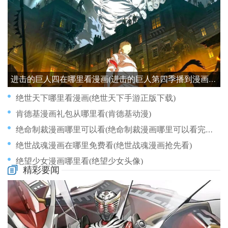
进击的巨人四在哪里看漫画(进击的巨人第四季播到漫画哪里)
绝世天下哪里看漫画(绝世天下手游正版下载)
肯德基漫画礼包从哪里看(肯德基动漫)
绝命制裁漫画哪里可以看(绝命制裁漫画哪里可以看完整版)
绝世战魂漫画在哪里免费看(绝世战魂漫画抢先看)
绝望少女漫画哪里看(绝望少女头像)
精彩要闻
聚焦漫画在哪里下载(聚焦漫画最新版本)
绝世王妃哪里看漫画(绝世王妃哪里看漫画啊)
经典杯子蛋糕漫画在哪里(杯子蛋糕漫画家)
绝世唐门漫画哪里找(绝世唐门漫画在哪个app)