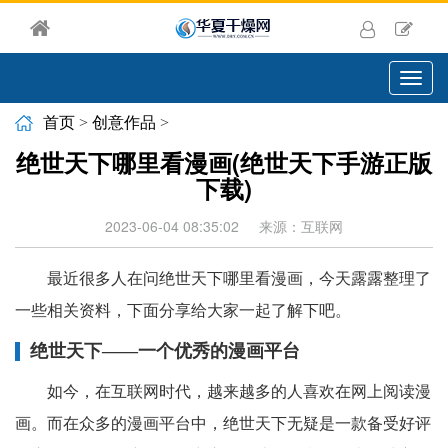
切
换
导
首页
>
创意作品
>
航
绝世天下哪里看漫画(绝世天下手游正版
下载)
2023-06-04 08:35:02
来源：互联网
最近很多人在问绝世天下哪里看漫画，今天露露整理了
一些相关资料，下面分享给大家一起了解下吧。
绝世天下——一个优秀的漫画平台
如今，在互联网时代，越来越多的人喜欢在网上阅读漫
画。而在众多的漫画平台中，绝世天下无疑是一款备受好评