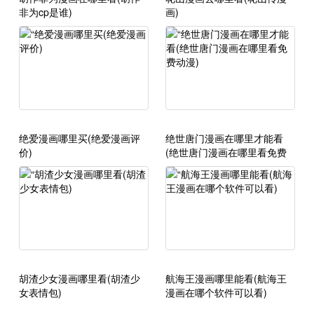
非为cp是谁)
画)
绝爱漫画哪里买(绝爱漫画评
绝世唐门漫画在哪里才能看
价)
(绝世唐门漫画在哪里看免费
动漫)
胡渣少女漫画哪里看(胡渣少
航海王漫画哪里能看(航海王
女表情包)
漫画在哪个软件可以看)