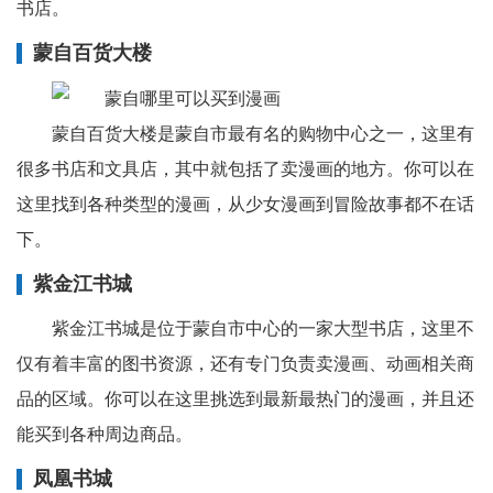
书店。
蒙自百货大楼
蒙自百货大楼是蒙自市最有名的购物中心之一，这里有
很多书店和文具店，其中就包括了卖漫画的地方。你可以在
这里找到各种类型的漫画，从少女漫画到冒险故事都不在话
下。
紫金江书城
紫金江书城是位于蒙自市中心的一家大型书店，这里不
仅有着丰富的图书资源，还有专门负责卖漫画、动画相关商
品的区域。你可以在这里挑选到最新最热门的漫画，并且还
能买到各种周边商品。
凤凰书城