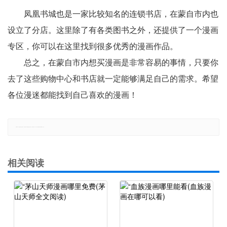
凤凰书城也是一家比较知名的连锁书店，在蒙自市内也
设立了分店。这里除了有各类图书之外，还提供了一个漫画
专区，你可以在这里找到很多优秀的漫画作品。
总之，在蒙自市内想买漫画是非常容易的事情，只要你
去了这些购物中心和书店就一定能够满足自己的需求。希望
各位漫迷都能找到自己喜欢的漫画！
郑重声明：本文版权归原作者所有，转载文章仅为传播更多信息之目的，如有侵权行为，请第一时间联系我们修改或删除，多谢。
相关阅读