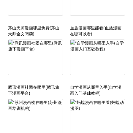
茅山天师漫画哪里免费(茅山
血族漫画哪里能看(血族漫画
天师全文阅读)
在哪可以看)
腾讯漫画社团在哪里(腾讯旗
自学漫画从哪里入手(自学漫
下漫画平台)
画入门基础教程)