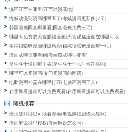
西青哪里有卖漫画(天津买漫画书的地方)
漫画江西在哪里(江西动漫基地)
英番漫画哪里看(英漫网址有哪些)
海贼动漫到漫画哪里看了(海贼漫画更新多少了)
韩国漫画圈套哪里看(圈套漫画免费三话)
哪里有免费的天官赐福漫画(天官赐福漫画在哪里可以免费阅读)
很纯很暧昧漫画哪里精彩(很纯很暧昧漫画哪一话)
漫画从哪里能看到(漫画该从哪往哪看)
星尘斗士漫画哪里买(星尘斗士什么时候连载的)
哪里可以卖漫画(专门卖漫画的网店)
电脑漫画神器在哪里打开(电脑画漫画工具)
在哪里看漫画可以免费观看(在哪里看漫画可以免费观看)
随机推荐
烽火战歌哪里可以看漫画(电视连续剧烽火战歌)
漫画解说哪里授权(漫画解说怎么写)
古见同学的漫画接动漫哪里(古见同学动漫头像)