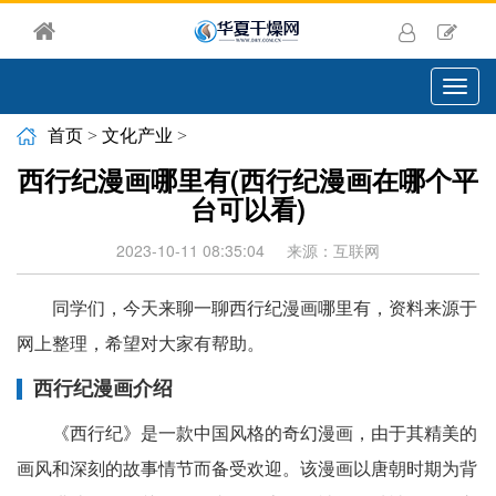
切
换
导
首页
>
文化产业
>
航
西行纪漫画哪里有(西行纪漫画在哪个平
台可以看)
2023-10-11 08:35:04
来源：互联网
同学们，今天来聊一聊西行纪漫画哪里有，资料来源于
网上整理，希望对大家有帮助。
西行纪漫画介绍
《西行纪》是一款中国风格的奇幻漫画，由于其精美的
画风和深刻的故事情节而备受欢迎。该漫画以唐朝时期为背