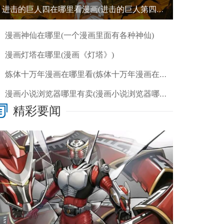
进击的巨人四在哪里看漫画(进击的巨人第四季播到漫画哪里)
漫画神仙在哪里(一个漫画里面有各种神仙)
漫画灯塔在哪里(漫画《灯塔》)
炼体十万年漫画在哪里看(炼体十万年漫画在哪里看全集)
漫画小说浏览器哪里有卖(漫画小说浏览器哪里有卖的)
精彩要闻
猎魂漫画哪里看(猎魂漫画全集快看漫画)
现在哪里可以看到漫画书(现在漫画在哪里看)
灵魂修理工哪里可以看漫画(灵魂修理工在哪里看)
热门漫画哪里看(漫画在哪个网站看好)
漫画投稿哪里投(漫画投稿哪里投最好)
漫画款睫毛团购义乌哪里有(漫画版睫毛)