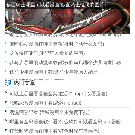
镜面骑士哪里可以看漫画(假面骑士镜飞彩图片)
镇魂街漫画在哪里免费(镇魂街漫画免费在哪里看)
银魂漫画是在哪里连载的(银魂漫画有删减吗)
银之守墓人在哪里看漫画(银之守墓人漫画在哪里可以看)
限时心动漫画在哪里更新(限时心动什么意思)
龙族漫画哪里(哪里可以看龙族漫画)
驻马店哪里的动漫画教得好(驻马店哪个少儿画室比较好)
铁马少年漫画哪里有(铁马少年漫画大结局)
霞山哪里学漫画(霞山画室)
热门文章
驭灵师漫画在哪里可以看(驭灵师漫画链接地址)
可以上哪里看漫画全集(在哪个app可以看漫画)
龙族3哪里可以看漫画全集(龙族3漫画203话)
歌唱恋慕漫画哪里看(恋歌mongol)
活漫画哪里看(活城漫画全集免费下拉)
哪里有全彩漫画软件看(什么软件可以看全彩jojo漫画)
虹瑟时光漫画在哪里看(虹色时光有漫画吗)