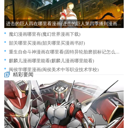
进击的巨人四在哪里看漫画(进击的巨人第四季播到漫画哪里)
魔幻漫画哪里有(魔幻世界漫画下载)
韶关哪里买漫画(韶关哪里买漫画书好)
重生自命斗神漫画在哪里看(固特异轮胎磨损标记怎么看)
麒麟儿漫画哪里能看(麒麟儿漫画哪里能看)
闽侯学哪里漫画(闽侯美术中等职业技术学校)
精彩要闻
雾在哪里的漫画(雾在哪里简笔画图片)
魏无羡的剑哪里可以看漫画(魏无羡中剑)
野良神动画到漫画哪里看(野良神漫画还在连载吗)
飒漫画在哪里缓存漫画(飒漫画在哪个软件看)
阳间漫画哪里看(阳间诡事免费阅读全文)