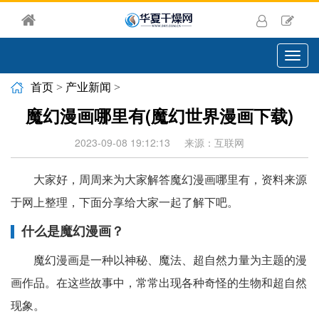
切
换
导
首页
>
产业新闻
>
航
魔幻漫画哪里有(魔幻世界漫画下载)
2023-09-08 19:12:13
来源：互联网
大家好，周周来为大家解答魔幻漫画哪里有，资料来源
于网上整理，下面分享给大家一起了解下吧。
什么是魔幻漫画？
魔幻漫画是一种以神秘、魔法、超自然力量为主题的漫
画作品。在这些故事中，常常出现各种奇怪的生物和超自然
现象。