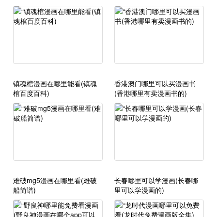
镇魂棺漫画在哪里能看(镇魂
香港澳门哪里可以买漫画书
棺百度百科)
(香港哪里有卖漫画书的)
难破mg5漫画在哪里看(难破
长春哪里可以学漫画(长春哪
船简谱)
里可以学漫画的)