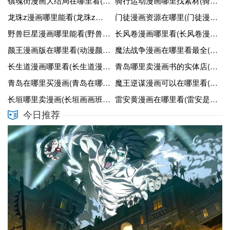
镇魂街漫画大结局在哪里看(镇魂街漫画番外篇)
骑行运动漫画哪里找素材(骑行漫画壁纸)
龙珠z漫画哪里能看(龙珠z的漫画什么app能看)
门徒漫画资源在哪里(门徒漫画在哪里看)
野兽巨星漫画哪里能看(野兽巨星第一季)
长风卷漫画哪里看(长风卷漫画哪里看完整版)
颜王漫画版在哪里看(动漫颜王有漫画吗)
魔法战争漫画在哪里看最全(魔法战争漫画在哪里看最全免费)
长生道漫画哪里看(长生道漫画百度百科)
青岛哪里卖漫画书的实体店(青岛哪有学漫画的)
青岛在哪里买漫画(青岛在哪里买漫画书比较好)
魔王逆谋漫画可以在哪里看(魔王的逆袭全结局)
长垣哪里卖漫画(长垣画画班不错的有哪些)
雷安黄漫画在哪里看(雷安是什么漫画)
今日推荐