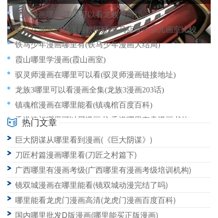
龙族漫画哪里(哪里可以看龙族漫画)
驻马店哪里的动漫画教得好(驻马店哪个少儿画室比较好)
铁马少年漫画哪里有(铁马少年漫画大结局)
霞山哪里学漫画(霞山画室)
驭灵师漫画在哪里可以看(驭灵师漫画链接地址)
龙族3哪里可以看漫画全集(龙族3漫画203话)
镇魂棺漫画在哪里能看(镇魂棺百度百科)
香港澳门哪里可以买漫画书(香港哪里有卖漫画书的)
热门文章
难破mg5漫画在哪里看(难破船简谱)
巨大阴谋从哪里看到漫画(《巨大阴谋》)
长春哪里可以学漫画(长春哪里可以学漫画的)
刀匠村篇漫画哪里看(刀匠之村篇下)
广西哪里有漫画考级(广西哪里有漫画考级培训机构)
镜双城漫画在哪里能看(镜双城动漫完结了吗)
哪里能看龙虎门漫画高清(龙虎门漫画百度百科)
国内哪里批发D版漫画(哪里能买正版漫画)