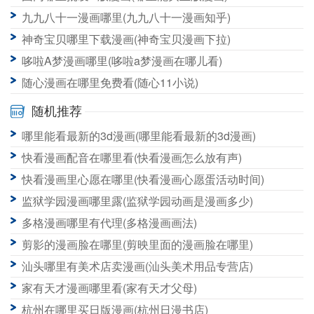
九九八十一漫画哪里(九九八十一漫画知乎)
神奇宝贝哪里下载漫画(神奇宝贝漫画下拉)
哆啦A梦漫画哪里(哆啦a梦漫画在哪儿看)
随心漫画在哪里免费看(随心11小说)
随机推荐
哪里能看最新的3d漫画(哪里能看最新的3d漫画)
快看漫画配音在哪里看(快看漫画怎么放有声)
快看漫画里心愿在哪里(快看漫画心愿蛋活动时间)
监狱学园漫画哪里露(监狱学园动画是漫画多少)
多格漫画哪里有代理(多格漫画画法)
剪影的漫画脸在哪里(剪映里面的漫画脸在哪里)
汕头哪里有美术店卖漫画(汕头美术用品专营店)
家有天才漫画哪里看(家有天才父母)
杭州在哪里买日版漫画(杭州日漫书店)