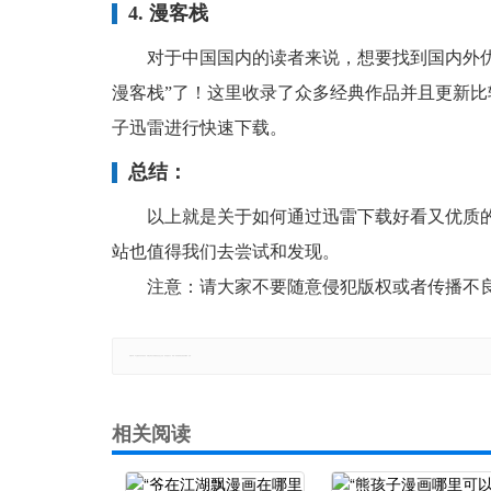
4. 漫客栈
对于中国国内的读者来说，想要找到国内外优
漫客栈”了！这里收录了众多经典作品并且更新
子迅雷进行快速下载。
总结：
以上就是关于如何通过迅雷下载好看又优质
站也值得我们去尝试和发现。
注意：请大家不要随意侵犯版权或者传播不
郑重声明：本文版权归原作者所有，转载文章仅为传播更多信息之目的，如有侵权行为，请第一时间联系我们修改或删除，多谢。
相关阅读