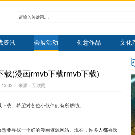
戏资讯
会展活动
创意作品
文化
(漫画rmvb下载rmvb下载)
:13:02
来源：互联网
以下载，希望对各位小伙伴们有所帮助。
会想要寻找一个好的漫画资源网站。现在，许多人都喜欢