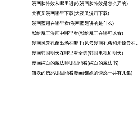
漫画脸特效从哪里进货(漫画脸特效是怎么弄的)
犬夜叉漫画哪里下载(犬夜叉漫画下载)
漫画蓝翅在哪里看(漫画蓝翅讲的是什么)
献给魔王漫画中哪里看(献给魔王在哪可以看)
漫画风云孔慈出场在哪里(风云漫画孔慈和
漫画韩国明天在哪里看全集(韩国电视剧明天)
漫画纯白的魔法师哪里能看(纯白的魔法书)
猫妖的诱惑哪里能看漫画(猫妖的诱惑一共有几集)