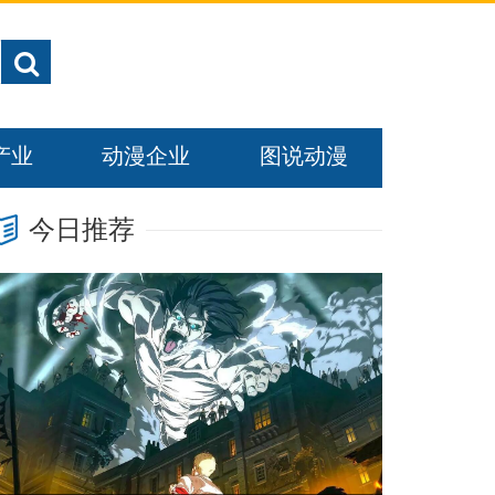
产业
动漫企业
图说动漫
今日推荐