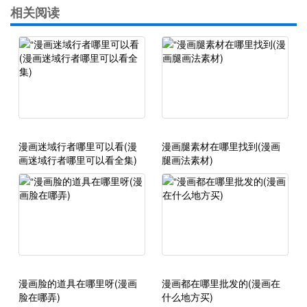
相关阅读
漫画迷域行者哪里可以看(漫
漫画腿素材在哪里找到(漫画
画迷域行者哪里可以看全集)
腿画法素材)
漫画脸的道具在哪里呀(漫画
漫画都在哪里批发的(漫画在
脸在哪弄)
什么地方买)