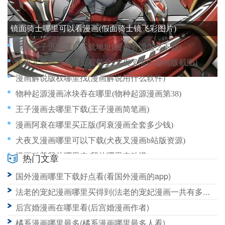
镜面骑士哪里可以看漫画(假面骑士镜飞彩图片)
漫画种子迅雷哪里下载地址(漫画资源怎么下载)
犬夜叉黑白漫画哪里看最全(犬夜叉黑白漫画版截图)
漫画解说版权哪里找(漫画解说用什么软件)
物种起源漫画冰块吞在哪里(物种起源漫画第38)
王子漫画去哪里下载(王子漫画简笔画)
漫画阿衰在哪里买正版(阿衰漫画全套多少钱)
犬夜叉漫画哪里可以下载(犬夜叉漫画b站版资源)
漫画科普我从哪里来(我从哪里来动漫)
热门文章
漫画解说文案去哪里找素材(漫画解说短视频)
国外漫画哪里下载好点看(看国外漫画的app)
猫科男友漫画哪里(猫科男友的溢爱方法吧)
法老的宠妃漫画哪里买得到(法老的宠妃漫画一共有多少章)
后宫婚漫画在哪里看(后宫婚漫画作者)
橘系漫画哪里最多(橘系漫画哪里最多人看)