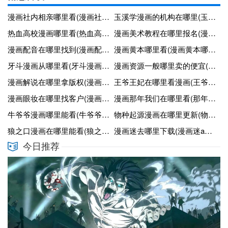
漫画社内相亲哪里看(漫画社有哪些)
玉溪学漫画的机构在哪里(玉溪市红塔区画画培训)
热血高校漫画哪里看(热血高校漫画怎么看)
漫画美术教程在哪里报名(漫画的美术课怎么讲)
漫画配音在哪里找到(漫画配音在哪里找到的)
漫画黄本哪里看(漫画黄本哪里看免费的)
牙斗漫画从哪里看(牙斗漫画哪里能看)
漫画资源一般哪里卖的便宜(漫画在哪里买)
漫画解说在哪里拿版权(漫画解说up)
王爷王妃在哪里看漫画(王爷王妃漫画免费)
漫画眼妆在哪里找客户(漫画眼妆图片)
漫画那年我们在哪里看(那年我们青春期漫画)
牛爷爷漫画哪里能看(牛爷爷漫画哪里能看全集)
物种起源漫画在哪里更新(物种起源漫画全集免费在哪看)
狼之口漫画在哪里能看(狼之口漫画在哪里能看)
漫画迷去哪里下载(漫画迷app下)
今日推荐