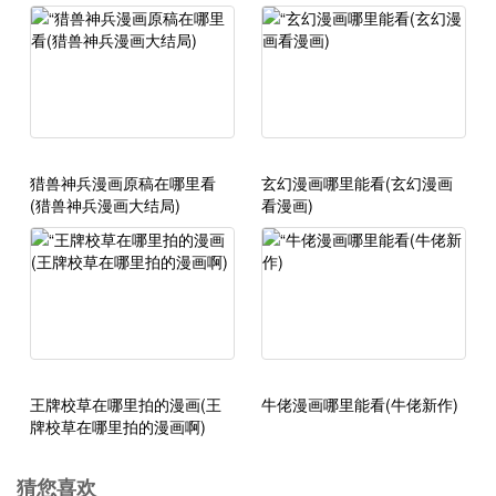
猎兽神兵漫画原稿在哪里看
玄幻漫画哪里能看(玄幻漫画
(猎兽神兵漫画大结局)
看漫画)
王牌校草在哪里拍的漫画(王
牛佬漫画哪里能看(牛佬新作)
牌校草在哪里拍的漫画啊)
猜您喜欢