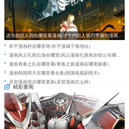
进击的巨人四在哪里看漫画(进击的巨人第四季播到漫画哪里)
牟平漫画村在哪里呀(牟平漫城宁海地址)
漫画风云孔慈出场在哪里(风云漫画孔慈和步惊云在哪章)
漫画青春之乱在哪里看(青春之旅漫画在哪里能看)
漫画韩国明天在哪里看全集(韩国电视剧明天)
灵契漫画现在哪里更新(灵契漫画怎么样)
精彩要闻
漫画纯白的魔法师哪里能看(纯白的魔法书)
漫画骷髅奶爸从哪里看全集(骷髅奶爸漫画在哪看)
猫妖的诱惑哪里能看漫画(猫妖的诱惑一共有几集)
狂赌之渊日本漫画哪里能买(狂赌之渊漫画书开箱)
漫画镖客在哪里看全集(镖人漫画在线阅读)