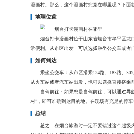
漫画村。那么，这个漫画村究竟在哪里呢？下面
地理位置
烟台打卡漫画村位于山东省烟台市牟平区龙
常便利。从市区出发，可以选择乘坐公交车或者
如何到达
乘坐公交车：从市区搭乘124路、183路、
从火车站或者汽车站出发，也可以选择直接搭乘
自驾前往：如果您是自驾前往，可以通过导航
村”，即可准确到达目的地。在现场有充足的停车
总结
总之，在烟台旅游时一定不要错过这个超级