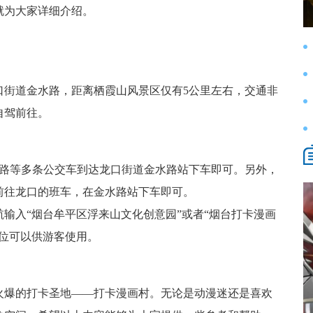
就为大家详细介绍。
口街道金水路，距离栖霞山风景区仅有5公里左右，交通非
自驾前往。
305路等多条公交车到达龙口街道金水路站下车即可。另外，
前往龙口的班车，在金水路站下车即可。
输入“烟台牟平区浮来山文化创意园”或者“烟台打卡漫画
位可以供游客使用。
火爆的打卡圣地——打卡漫画村。无论是动漫迷还是喜欢