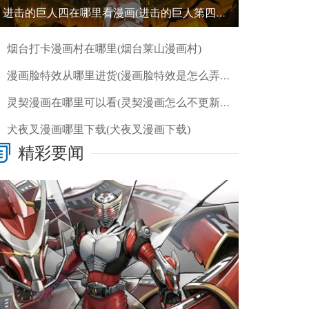
进击的巨人四在哪里看漫画(进击的巨人第四季播到漫画哪里)
烟台打卡漫画村在哪里(烟台莱山漫画村)
漫画脸特效从哪里进货(漫画脸特效是怎么弄的)
灵契漫画在哪里可以看(灵契漫画怎么不更新了)
犬夜叉漫画哪里下载(犬夜叉漫画下载)
精彩要闻
漫画腿素材在哪里找得到(漫画腿的画法教程)
漫画蓝翅在哪里看(漫画蓝翅讲的是什么)
漫画的高峰期是在哪里(中国漫画的高峰期是什么时候)
献给魔王漫画中哪里看(献给魔王在哪可以看)
牟平漫画村在哪里呀(牟平漫城宁海地址)
漫画风云孔慈出场在哪里(风云漫画孔慈和步惊云在哪章)