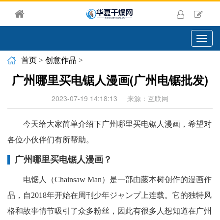
切
换
导
首页
>
创意作品
>
航
广州哪里买电锯人漫画(广州电锯批发)
2023-07-19 14:18:13
来源：互联网
今天给大家简单介绍下广州哪里买电锯人漫画，希望对
各位小伙伴们有所帮助。
广州哪里买电锯人漫画？
电锯人（Chainsaw Man）是一部由藤本树创作的漫画作
品，自2018年开始在周刊少年ジャンプ上连载。它的独特风
格和故事情节吸引了众多粉丝，因此有很多人想知道在广州