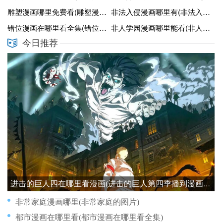
雕塑漫画哪里免费看(雕塑漫画在哪可以看)
非法入侵漫画哪里有(非法入侵漫画在线)
错位漫画在哪里看全集(错位动漫)
非人学园漫画哪里能看(非人学园最新)
今日推荐
进击的巨人四在哪里看漫画(进击的巨人第四季播到漫画哪里)
非常家庭漫画哪里(非常家庭的图片)
都市漫画在哪里看(都市漫画在哪里看全集)