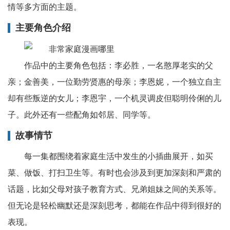
情等多方面的主题。
主要角色介绍
作品中的主要角色包括：李必胜，一名憨厚老实的父
亲；金善美，一位勤劳贤惠的母亲；李恩妮，一个独立自主
却有些叛逆的女儿；李恩宇，一个机灵调皮但聪明伶俐的儿
子。此外还有一些配角如邻居、同学等。
故事情节
每一集都围绕着家庭生活中发生的小插曲展开，如买
菜、做饭、打扫卫生等。有时也会涉及到更加深刻和严肃的
话题，比如父母对孩子教育方式、兄弟姐妹之间的关系等。
但无论是轻松幽默还是深刻思考，都能在作品中得到很好的
表现。