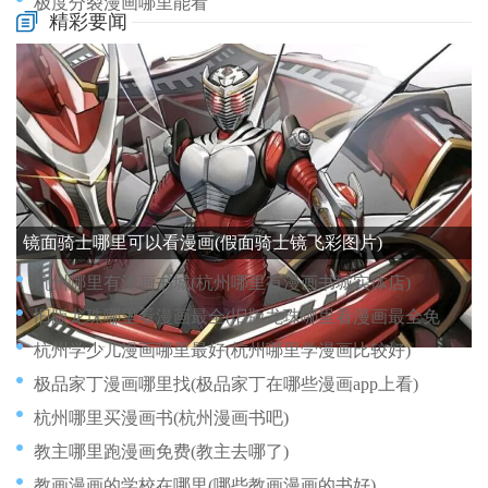
极度分裂漫画哪里能看
精彩要闻
杭州哪里卖漫威漫画书(杭州哪里可以买漫画)
旧设漫画去哪里看(旧设漫画去哪里看啊)
景德镇的漫画店在哪里(景德镇2021年春节漫展在哪里)
杰克的漫画在哪里(杰克动漫)
杭州哪里有漫画(杭州漫画实体)
镜面骑士哪里可以看漫画(假面骑士镜飞彩图片)
杭州哪里有漫画书城(杭州哪里有漫画书城实体店)
旧版龙珠哪里看漫画最全(旧版龙珠哪里看漫画最全免费)
杭州学少儿漫画哪里最好(杭州哪里学漫画比较好)
极品家丁漫画哪里找(极品家丁在哪些漫画app上看)
杭州哪里买漫画书(杭州漫画书吧)
教主哪里跑漫画免费(教主去哪了)
教画漫画的学校在哪里(哪些教画漫画的书好)