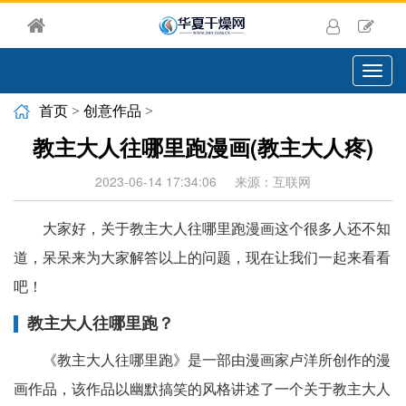
切
换
导
首页
>
创意作品
>
航
教主大人往哪里跑漫画(教主大人疼)
2023-06-14 17:34:06
来源：互联网
大家好，关于教主大人往哪里跑漫画这个很多人还不知
道，呆呆来为大家解答以上的问题，现在让我们一起来看看
吧！
教主大人往哪里跑？
《教主大人往哪里跑》是一部由漫画家卢洋所创作的漫
画作品，该作品以幽默搞笑的风格讲述了一个关于教主大人