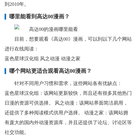
到2010年。
哪里能看到高达00漫画？
目前，想要观看《高达00》漫画，可以到以下几个网站
进行在线阅读：
蓝色星球汉化组 风之动漫 动漫之家
哪个网站更适合观看高达00漫画？
针对不同用户习惯和需求，这些网站各有优缺点：
蓝色星球汉化组：该网站更新较快，而且还有很多其他热门
日漫的资源可供选择。 风之动漫：该网站界面简洁易用，
还提供了多种阅读模式供用户选择。 动漫之家：该网站拥
有庞大的国内外动漫资源库，并且还提供了论坛、讨论区等
社交功能。