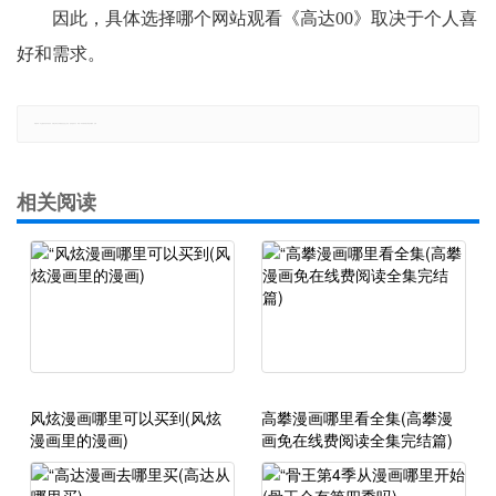
因此，具体选择哪个网站观看《高达00》取决于个人喜
好和需求。
郑重声明：本文版权归原作者所有，转载文章仅为传播更多信息之目的，如有侵权行为，请第一时间联系我们修改或删除，多谢。
相关阅读
风炫漫画哪里可以买到(风炫
高攀漫画哪里看全集(高攀漫
漫画里的漫画)
画免在线费阅读全集完结篇)