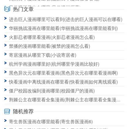
风云漫画是出自哪里(风云漫画原著)
热门文章
高达漫画哪里可以看(看高达漫画的app)
进击巨人漫画哪里可以看到(进击的巨人漫画可以在哪看)
飞轮少年漫画哪里能看(飞轮少年漫画打包下载)
华丽挑战漫画在哪里能看(华丽挑战漫画在哪里能看到)
火影忍者哪里看漫画(火影忍者漫画怎么看)
禁播的漫画哪里能看(被禁的漫画怎么看)
寄居漫画从哪里下载(小说寄居者)
杭州学画漫画哪里好(杭州哪里学漫画比较好)
黑色异次元在哪里看漫画(黑色异次元在哪里看漫画啊)
快看漫画中离线漫画在哪里看(快看漫画如何离线观看)
僵尸校园改编到漫画哪里(校园僵尸的漫画)
荆棘公主在哪里看全集漫画(荆棘公主在哪里看全集漫画高清版)
随机推荐
寄生兽医漫画在哪里能看(寄生兽医漫画6)