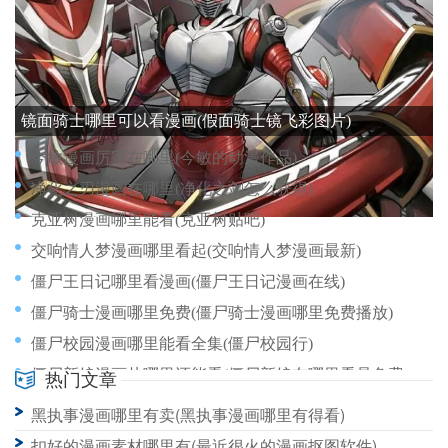
健身少女漫画哪里可以看(健身少女第一集)
军魁漫画在哪里看(oe军魁)
镜面骑士哪里可以看漫画(假面骑士镜飞彩图片)
今敏漫画厉害在哪里(今敏的动漫作品)
净化之刃漫画在哪里(净化之剑怎么获得)
克亚树漫画哪里能看(克亚树贴吧)
交响情人梦漫画哪里看起(交响情人梦漫画最新)
僵尸王日记哪里看漫画(僵尸王日记漫画在线)
僵尸骑士漫画哪里免费(僵尸骑士漫画哪里免费播放)
僵尸校园漫画哪里能看全集(僵尸校园行)
僵尸新娘漫画从哪里还能看(僵尸新娘在哪里看是免费的)
热门文章
借宿日记漫画在哪里看(借宿图片带字)
黑执事漫画哪里有卖(黑执事漫画哪里有得看)
今天是哪里漫画免费(今天在哪里漫画免费阅读)
扣好的漫画素材哪里有(最近很火的漫画抠图软件)