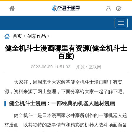
切
换
导
首页
>
创意作品
>
航
健全机斗士漫画哪里有资源(健全机斗士
百度)
2023-06-29 11:51:03
来源：互联网
大家好，周周来为大家解答健全机斗士漫画哪里有资
源，资料来源于网上整理，下面分享给大家一起了解下吧。
健全机斗士漫画：一部经典的机器人题材漫画
健全机斗士是日本漫画家永井豪所创作的一部机器人题
材漫画，以其独特的故事情节和精彩的机器人战斗场面而备