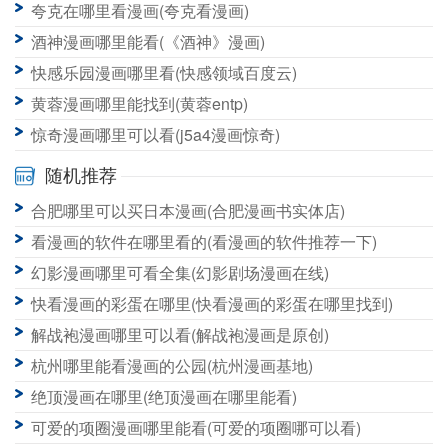
夸克在哪里看漫画(夸克看漫画)
酒神漫画哪里能看(《酒神》漫画)
快感乐园漫画哪里看(快感领域百度云)
黄蓉漫画哪里能找到(黄蓉entp)
惊奇漫画哪里可以看(j5a4漫画惊奇)
随机推荐
合肥哪里可以买日本漫画(合肥漫画书实体店)
看漫画的软件在哪里看的(看漫画的软件推荐一下)
幻影漫画哪里可看全集(幻影剧场漫画在线)
快看漫画的彩蛋在哪里(快看漫画的彩蛋在哪里找到)
解战袍漫画哪里可以看(解战袍漫画是原创)
杭州哪里能看漫画的公园(杭州漫画基地)
绝顶漫画在哪里(绝顶漫画在哪里能看)
可爱的项圈漫画哪里能看(可爱的项圈哪可以看)