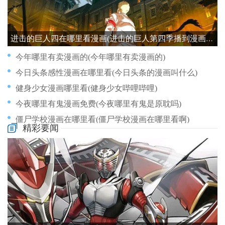
进击的巨人四在哪里看漫画(进击的巨人第四季播到漫画哪里)
今年哪里有卖漫画的(今年哪里有卖漫画的)
今日头条感性漫画在哪里看(今日头条的漫画叫什么)
健身少女漫画哪里看(健身少女哔哩哔哩)
今夜哪里有鬼漫画免费(今夜哪里有鬼是原耽吗)
僵尸学校漫画在哪里看(僵尸学校漫画在哪里看啊)
精彩要闻
凯漫画从哪里登录(凯漫画壁纸)
健身少女漫画哪里可以看(健身少女第一集)
军魁漫画在哪里看(oe军魁)
今敏漫画厉害在哪里(今敏的动漫作品)
净化之刃漫画在哪里(净化之剑怎么获得)