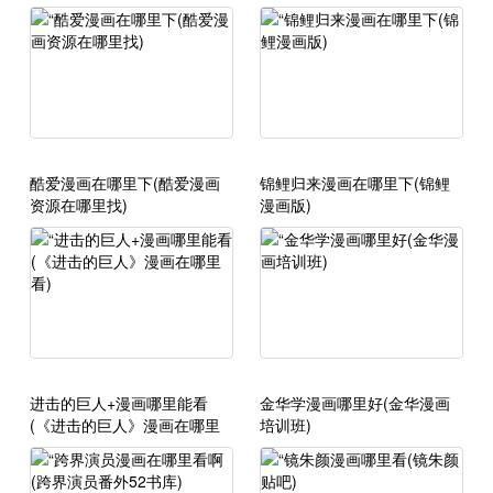
酷爱漫画在哪里下(酷爱漫画
锦鲤归来漫画在哪里下(锦鲤
资源在哪里找)
漫画版)
进击的巨人+漫画哪里能看
金华学漫画哪里好(金华漫画
(《进击的巨人》漫画在哪里
培训班)
看)