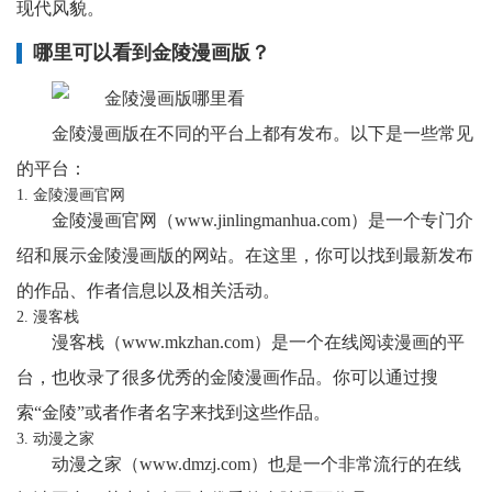
现代风貌。
哪里可以看到金陵漫画版？
金陵漫画版在不同的平台上都有发布。以下是一些常见
的平台：
1. 金陵漫画官网
金陵漫画官网（www.jinlingmanhua.com）是一个专门介
绍和展示金陵漫画版的网站。在这里，你可以找到最新发布
的作品、作者信息以及相关活动。
2. 漫客栈
漫客栈（www.mkzhan.com）是一个在线阅读漫画的平
台，也收录了很多优秀的金陵漫画作品。你可以通过搜
索“金陵”或者作者名字来找到这些作品。
3. 动漫之家
动漫之家（www.dmzj.com）也是一个非常流行的在线