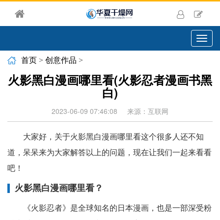
切
换
导
首页
>
创意作品
>
航
火影黑白漫画哪里看(火影忍者漫画书黑
白)
2023-06-09 07:46:08
来源：互联网
大家好，关于火影黑白漫画哪里看这个很多人还不知
道，呆呆来为大家解答以上的问题，现在让我们一起来看看
吧！
火影黑白漫画哪里看？
《火影忍者》是全球知名的日本漫画，也是一部深受粉