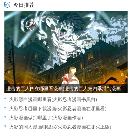
今日推荐
进击的巨人四在哪里看漫画(进击的巨人第四季播到漫画哪里)
火影黑白漫画哪里看(火影忍者漫画书黑白)
火影忍者哪里下载漫画(火影忍者漫画在哪里看)
火影漫画做到哪里了(火影漫画作者)
火影的同人漫画哪里买(火影忍者漫画在哪买正版)