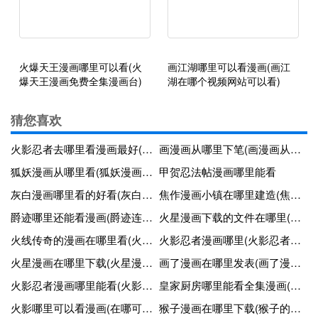
火爆天王漫画哪里可以看(火
画江湖哪里可以看漫画(画江
爆天王漫画免费全集漫画台)
湖在哪个视频网站可以看)
猜您喜欢
火影忍者去哪里看漫画最好(在哪里可以看火影忍者漫画)
画漫画从哪里下笔(画漫画从哪开始学)
狐妖漫画从哪里看(狐妖漫画下载最新版)
甲贺忍法帖漫画哪里能看
灰白漫画哪里看的好看(灰白漫画哪里看的好看点)
焦作漫画小镇在哪里建造(焦作漫展2020)
爵迹哪里还能看漫画(爵迹连载在哪里看)
火星漫画下载的文件在哪里(火星漫画app)
火线传奇的漫画在哪里看(火线传奇第1季无遮挡)
火影忍者漫画哪里(火影忍者漫画哪里看不收费)
火星漫画在哪里下载(火星漫画app最新版下载)
画了漫画在哪里发表(画了漫画怎么投稿)
火影忍者漫画哪里能看(火影忍者漫画在哪连载)
皇家厨房哪里能看全集漫画(皇家厨房是免费的吗)
火影哪里可以看漫画(在哪可以看火影漫画)
猴子漫画在哪里下载(猴子的漫画)