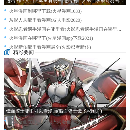
进击的巨人四在哪里看漫画(进击的巨人第四季播到漫画哪里)
火星漫画到哪里下载(火星漫画1033)
灰影人从哪里看漫画(灰人电影2020)
火影忍者纲手漫画在哪里看(火影忍者纲手漫画在哪里看)
火星漫画在哪里下(火星漫画app下载2021)
火影新传哪里看漫画最全(火影忍者新传)
精彩要闻
火影污漫画在哪里看(火影忍者污垢)
狐劫漫画从哪里看(狐劫漫画酷漫屋)
画江湖漫画哪里可以看到(画江湖有完结的吗)
火影哪里看免费高清漫画(火影哪里看免费高清漫画完整版)
火影漫画去哪里买(火影漫画在哪里能看)
镜面骑士哪里可以看漫画(假面骑士镜飞彩图片)
火火漫画在哪里下载(火火漫画网站)