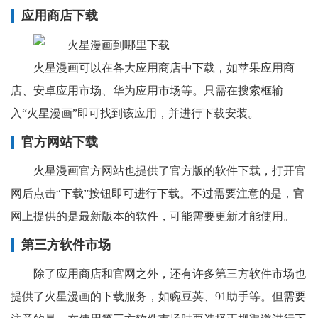
应用商店下载
火星漫画可以在各大应用商店中下载，如苹果应用商
店、安卓应用市场、华为应用市场等。只需在搜索框输
入“火星漫画”即可找到该应用，并进行下载安装。
官方网站下载
火星漫画官方网站也提供了官方版的软件下载，打开官
网后点击“下载”按钮即可进行下载。不过需要注意的是，官
网上提供的是最新版本的软件，可能需要更新才能使用。
第三方软件市场
除了应用商店和官网之外，还有许多第三方软件市场也
提供了火星漫画的下载服务，如豌豆荚、91助手等。但需要