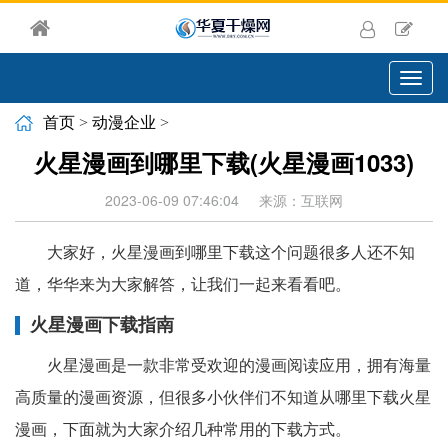
切
换
导
首页
>
动漫企业
>
航
火星漫画到哪里下载(火星漫画1033)
2023-06-09 07:46:04
来源：互联网
大家好，火星漫画到哪里下载这个问题很多人还不知
道，华华来为大家解答，让我们一起来看看吧。
火星漫画下载指南
火星漫画是一款非常受欢迎的漫画阅读应用，拥有海量
高质量的漫画资源，但很多小伙伴们不知道从哪里下载火星
漫画，下面就为大家介绍几种常用的下载方式。