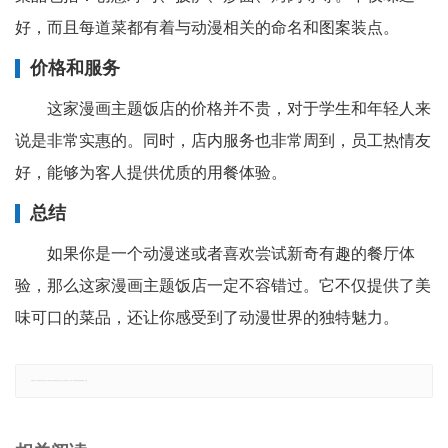
好，而且每道菜都有着与动漫相关的命名和图案装点。
价格和服务
这家漫画主题饭店的价格并不贵，对于学生和年轻人来
说是非常实惠的。同时，店内服务也非常周到，员工热情友
好，能够为客人提供优质的用餐体验。
总结
如果你是一个动漫迷或者喜欢尝试新奇有趣的餐厅体
验，那么这家漫画主题饭店一定不容错过。它不仅提供了美
味可口的菜品，还让你感受到了动漫世界的独特魅力。
郑重声明：本文版权归原作者所有，转载文章仅为传播更多信息之目的，如有侵权行为，请第一时间联系我们修改或删除，多谢。