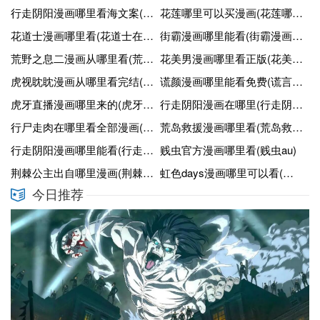
行走阴阳漫画哪里看海文案(行走阴阳漫画免费下载)
花莲哪里可以买漫画(花莲哪里可以买漫画的)
花道士漫画哪里看(花道士在哪里可以看)
街霸漫画哪里能看(街霸漫画全剧情)
荒野之息二漫画从哪里看(荒野之息2漫画在线阅读)
花美男漫画哪里看正版(花美男动漫头像)
虎视眈眈漫画从哪里看完结(虎视眈眈漫画从哪里看完结的)
谎颜漫画哪里能看免费(谎言漫画结局是什么)
虎牙直播漫画哪里来的(虎牙动漫画法)
行走阴阳漫画在哪里(行走阴阳漫画在哪里可以看)
行尸走肉在哪里看全部漫画(行尸走肉在哪里看全部漫画完整版)
荒岛救援漫画哪里看(荒岛救援漫画哪里看全集)
行走阴阳漫画哪里能看(行走阴阳动漫免费)
贱虫官方漫画哪里看(贱虫au)
荆棘公主出自哪里漫画(荆棘公主童话)
虹色days漫画哪里可以看(虹色days大结局)
今日推荐