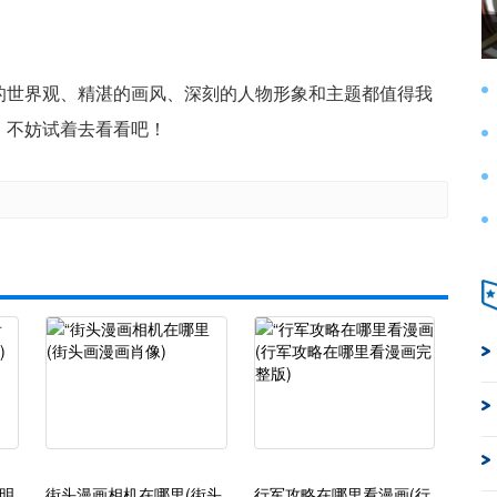
的世界观、精湛的画风、深刻的人物形象和主题都值得我
，不妨试着去看看吧！
明
街头漫画相机在哪里(街头
行军攻略在哪里看漫画(行