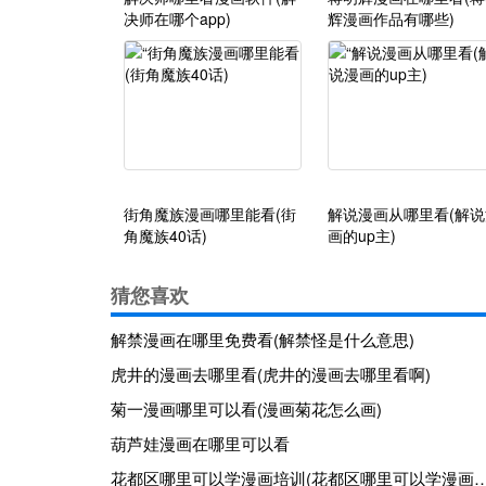
决师在哪个app)
辉漫画作品有哪些)
街角魔族漫画哪里能看(街
解说漫画从哪里看(解说
角魔族40话)
画的up主)
猜您喜欢
解禁漫画在哪里免费看(解禁怪是什么意思)
虎井的漫画去哪里看(虎井的漫画去哪里看啊)
菊一漫画哪里可以看(漫画菊花怎么画)
葫芦娃漫画在哪里可以看
花都区哪里可以学漫画培训(花都区哪里可