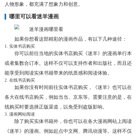
人物形象，都充满了想象力和创意。
哪里可以看迷羊漫画
如果你想看这部精彩的漫画作品，有以下几种途径：
1. 实体书店购买
你可以前往当地的实体书店购买《迷羊》的漫画单行本
或者集数合订本。这样不仅可以支持作者和出版社，而且还
能享受到阅读实体书籍带来的纸质感和阅读体验。
2. 在线书店购买
如果你没有时间前往实体书店购买，《迷羊》也可以在
各大在线书店购买，例如当当、京东等。需要注意的是，在
线购买时要选择正版渠道，以免受到盗版影响。
3. 漫画网站阅读
除了购买实体书籍外，你也可以在各大漫画网站上阅读
《迷羊》的漫画。例如起点中文网、腾讯动漫等。这样不仅