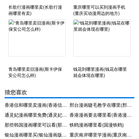
长歌行漫画哪里卖(长歌行漫
重庆哪里可以买到漫画手机
画哪里有卖)
(重庆买动漫周边的地方)
青岛哪里卖旧漫画(斯卡伊保
钱花到哪里漫画(钱花在哪里
安公司怎么样)
就会体现在哪里)
猜您喜欢
香港信和哪里卖漫画(香港信和集团总部地址)
邢台漫画睫毛教学在哪里(邢台漫画睫毛教学在哪里啊)
通灵妃漫画哪里免费(通灵妃免费漫画观看one免费漫画)
香港漫画要去哪里看(香港漫画要去哪里看呢)
那些韩国漫画哪里可以看(那些韩国漫画哪里可以看全集)
铁鸥漫画哪里看(国漫铁鸥)
银仙漫画哪里买(银仙漫画版权被谁买了)
重庆南岸哪里学漫画(重庆南岸哪里学漫画最好)