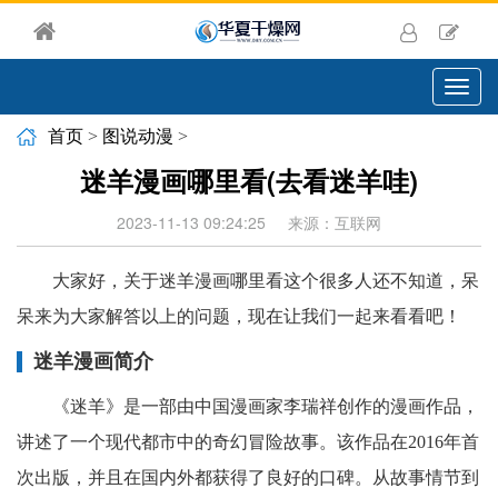
切
换
导
首页
>
图说动漫
>
航
迷羊漫画哪里看(去看迷羊哇)
2023-11-13 09:24:25
来源：互联网
大家好，关于迷羊漫画哪里看这个很多人还不知道，呆
呆来为大家解答以上的问题，现在让我们一起来看看吧！
迷羊漫画简介
《迷羊》是一部由中国漫画家李瑞祥创作的漫画作品，
讲述了一个现代都市中的奇幻冒险故事。该作品在2016年首
次出版，并且在国内外都获得了良好的口碑。从故事情节到