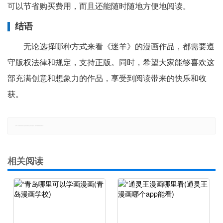
可以节省购买费用，而且还能随时随地方便地阅读。
结语
无论选择哪种方式来看《迷羊》的漫画作品，都需要遵
守版权法律和规定，支持正版。同时，希望大家能够喜欢这
部充满创意和想象力的作品，享受到阅读带来的快乐和收
获。
郑重声明：本文版权归原作者所有，转载文章仅为传播更多信息之目的，如有侵权行为，请第一时间联系我们修改或删除，多谢。
相关阅读