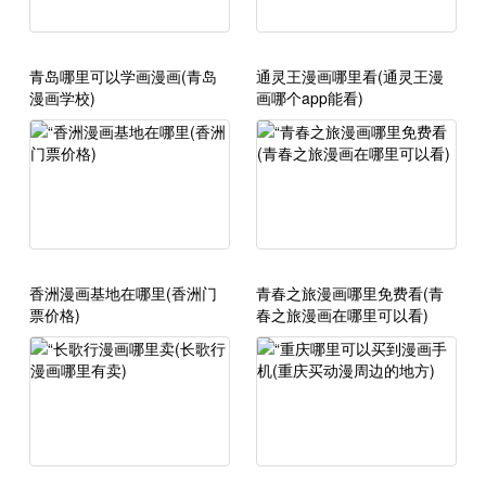
青岛哪里可以学画漫画(青岛
通灵王漫画哪里看(通灵王漫
漫画学校)
画哪个app能看)
香洲漫画基地在哪里(香洲门
青春之旅漫画哪里免费看(青
票价格)
春之旅漫画在哪里可以看)