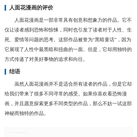
人面花漫画的评价
人面花漫画是一部非常具有创意和想象力的作品。它不
仅让读者感到恐怖和惊悚，同时也引发了读者对于人性、生
死、爱情等问题的思考。这部作品被誉为“黑暗童话”，因为
它展现了人性中最黑暗和扭曲的一面。但是，它却用独特的
方式传递了对美好事物的追求和向往。
结语
虽然人面花漫画并不是适合所有读者的作品，但是它却
给我们带来了很多不同寻常的感受。如果你喜欢看恐怖漫
画，并且愿意探索更多不同类型的作品，那么不妨一试这部
神秘而独特的作品。
郑重声明：本文版权归原作者所有，转载文章仅为传播更多信息之目的，如有侵权行为，请第一时间联系我们修改或删除，多谢。