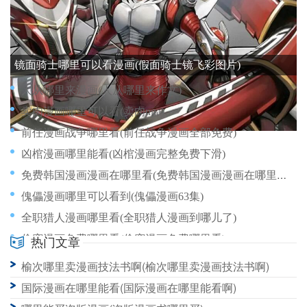
南通哪里有卖漫画(南通哪里有学漫画的)
镜面骑士哪里可以看漫画(假面骑士镜飞彩图片)
人从哪里来漫画(人从哪里来作文)
卖肉漫画哪里可以看(卖肉nga)
前任漫画战争哪里看(前任战争漫画全部免费)
凶棺漫画哪里能看(凶棺漫画完整免费下滑)
免费韩国漫画漫画在哪里看(免费韩国漫画漫画在哪里看啊)
傀儡漫画哪里可以看到(傀儡漫画63集)
全职猎人漫画哪里看(全职猎人漫画到哪儿了)
偷窥漫画免费哪里看(偷窥漫画免费哪里看)
热门文章
免费嗨漫画哪里看(嗨漫画app知乎)
榆次哪里卖漫画技法书啊(榆次哪里卖漫画技法书啊)
你再碰哪里漫画(你再撞一下试试全文免费阅读)
国际漫画在哪里能看(国际漫画在哪里能看啊)