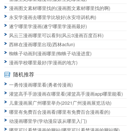
漫画图文素材哪里找的(漫画图文素材哪里找的啊)
永安学漫画去哪里学比较好(永安培训机构)
遂宁哪里学漫画(遂宁哪里学漫画最好)
风云三漫画哪里可以看到(风云3漫画百度百科)
西林在漫画哪里出现(西林acfun)
蜘蛛子动画到漫画哪里(蜘蛛子动漫进度)
漫画学校哪里最好(学漫画的地方)
随机推荐
一勇传漫画哪里看(勇者传漫画)
灌篮高手手游漫画在哪里看(灌篮高手漫画app哪里能看)
儿童漫画展广州哪里举办(2021广州漫画展览活动)
哪里有免费百合漫画看(哪里有免费百合漫画看的)
动漫画哪里学(学动漫应该从哪里入门)
哪里可以看禁漫画的网站(哪里可以看禁漫画的网站啊)