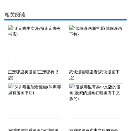
相关阅读
正定哪里卖漫画(正定哪有书
武侠漫画哪里看(武侠漫画下
店)
拉)
深圳哪里能看漫画(深圳哪里
漫威哪里有卖中文版的漫画