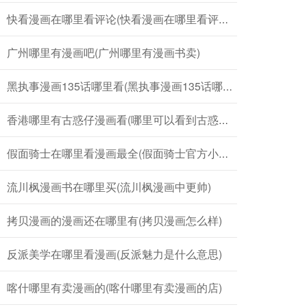
快看漫画在哪里看评论(快看漫画在哪里看评论记录)
广州哪里有漫画吧(广州哪里有漫画书卖)
黑执事漫画135话哪里看(黑执事漫画135话哪里看的)
香港哪里有古惑仔漫画看(哪里可以看到古惑仔漫画)
假面骑士在哪里看漫画最全(假面骑士官方小说和漫画在哪里看)
流川枫漫画书在哪里买(流川枫漫画中更帅)
拷贝漫画的漫画还在哪里有(拷贝漫画怎么样)
反派美学在哪里看漫画(反派魅力是什么意思)
喀什哪里有卖漫画的(喀什哪里有卖漫画的店)