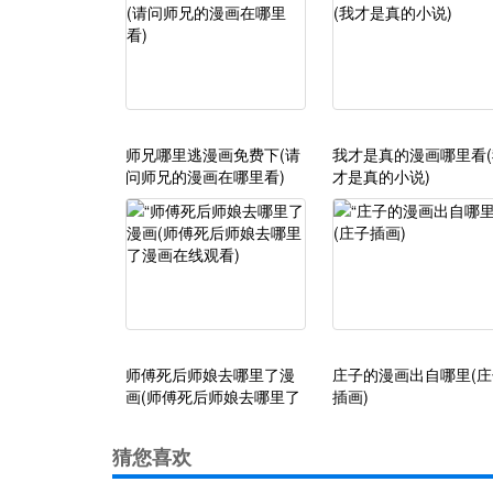
师兄哪里逃漫画免费下(请
我才是真的漫画哪里看(
问师兄的漫画在哪里看)
才是真的小说)
师傅死后师娘去哪里了漫
庄子的漫画出自哪里(庄
画(师傅死后师娘去哪里了
插画)
漫画在线观看)
猜您喜欢