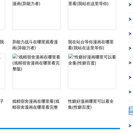
我
异能力战斗在哪里观看漫
我在站台等你漫画在哪里
画(异能力者)
看(我站在这里等你)
子
戏精宿舍漫画在哪里看(戏
性癖好漫画哪里可以看全
精宿舍漫画在哪里看完整
集(性癖百度)
版)