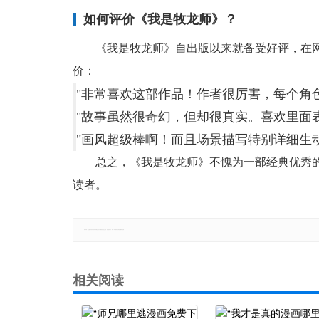
如何评价《我是牧龙师》？
《我是牧龙师》自出版以来就备受好评，在
价：
"非常喜欢这部作品！作者很厉害，每个角
"故事虽然很奇幻，但却很真实。喜欢里面
"画风超级棒啊！而且场景描写特别详细生
总之，《我是牧龙师》不愧为一部经典优秀
读者。
郑重声明：本文版权归原作者所有，转载文章仅为传播更多信息之目的，如有侵权行为，请第一时间联系我们修改或删除，多谢。
相关阅读