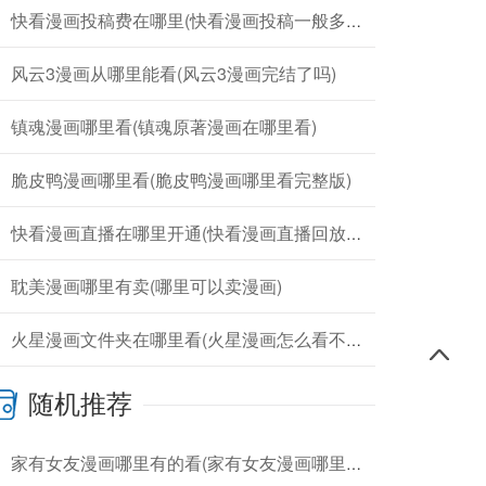
快看漫画投稿费在哪里(快看漫画投稿一般多少天给回复)
风云3漫画从哪里能看(风云3漫画完结了吗)
镇魂漫画哪里看(镇魂原著漫画在哪里看)
脆皮鸭漫画哪里看(脆皮鸭漫画哪里看完整版)
快看漫画直播在哪里开通(快看漫画直播回放在哪里)
耽美漫画哪里有卖(哪里可以卖漫画)
火星漫画文件夹在哪里看(火星漫画怎么看不了小说了)
随机推荐
家有女友漫画哪里有的看(家有女友漫画哪里有的看啊)