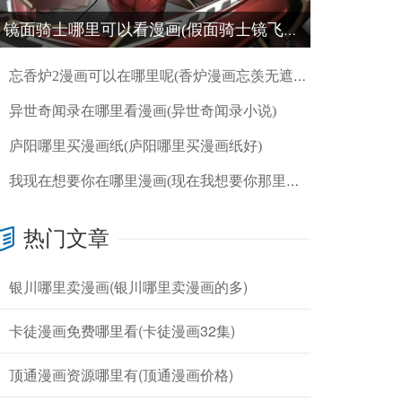
镜面骑士哪里可以看漫画(假面骑士镜飞彩图片)
忘香炉2漫画可以在哪里呢(香炉漫画忘羡无遮挡)
异世奇闻录在哪里看漫画(异世奇闻录小说)
庐阳哪里买漫画纸(庐阳哪里买漫画纸好)
我现在想要你在哪里漫画(现在我想要你那里漫画)
少女的衣橱在哪里看漫画(少女的衣橱英文)
热门文章
快手漫画在哪里进去看(快手里面的漫画用的什么软件)
银川哪里卖漫画(银川哪里卖漫画的多)
徐州哪里学动漫画好啊(徐州动漫学校)
尸兄漫画在哪里观看(尸兄漫画预告)
卡徒漫画免费哪里看(卡徒漫画32集)
微信读书在哪里找漫画(微信读书怎么找漫画)
顶通漫画资源哪里有(顶通漫画价格)
山东哪里卖漫画(哪里有卖漫画的实体店)