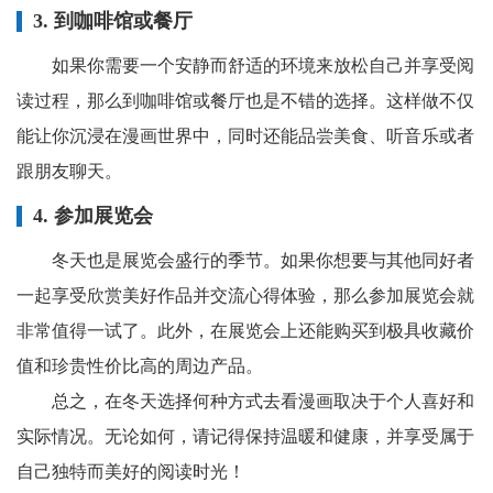
3. 到咖啡馆或餐厅
如果你需要一个安静而舒适的环境来放松自己并享受阅
读过程，那么到咖啡馆或餐厅也是不错的选择。这样做不仅
能让你沉浸在漫画世界中，同时还能品尝美食、听音乐或者
跟朋友聊天。
4. 参加展览会
冬天也是展览会盛行的季节。如果你想要与其他同好者
一起享受欣赏美好作品并交流心得体验，那么参加展览会就
非常值得一试了。此外，在展览会上还能购买到极具收藏价
值和珍贵性价比高的周边产品。
总之，在冬天选择何种方式去看漫画取决于个人喜好和
实际情况。无论如何，请记得保持温暖和健康，并享受属于
自己独特而美好的阅读时光！