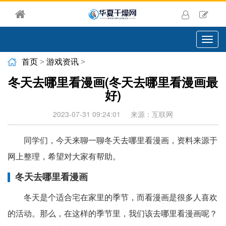
切
换
导
首页
>
游戏资讯
>
航
冬天去哪里看漫画(冬天去哪里看漫画最
好)
2023-07-31 09:24:01
来源：互联网
同学们，今天来聊一聊冬天去哪里看漫画，资料来源于
网上整理，希望对大家有帮助。
冬天去哪里看漫画
冬天是个适合宅在家里的季节，而看漫画是很多人喜欢
的活动。那么，在这样的季节里，我们该去哪里看漫画呢？