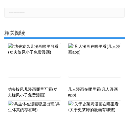
郑重声明：本文版权归原作者所有，转载文章仅为传播更多信息之目的，如有侵权行为，请第一时间联系我们修改或删除，多谢。
相关阅读
功夫旋风儿漫画哪里可看(功
凡人漫画在哪里看(凡人漫画
夫旋风小子免费漫画)
app)