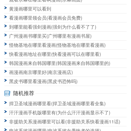
分格漫画哪里有卖(分格漫画的版式)
黄漫画哪里可以看到
看漫画哪里领会员(看漫画会员免费)
到哪里能看强剑漫画(强剑为什么看不了了)
广州漫画书哪里买(广州哪里有漫画书屋)
怪物基地在哪里看漫画(怪物基地在哪里看漫画)
快看漫画地址在哪里(快看漫画可以在哪里看)
韩国漫画来自韩国哪里(韩国漫画来自韩国哪里的)
画漫画南京哪里好(南京漫画店)
黑皮书哪里看漫画(黑皮书恐怖吗)
随机推荐
捍卫圣域漫画哪里看(捍卫圣域漫画哪里看全集)
汗汗漫画手机版哪里有(为什么汗汗漫画显示不了)
非援助关系漫画哪里可以看(非援助关系快看漫画11话)
电波系彼漫画哪里(电波系彼女愚昧者的选择)