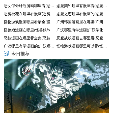
恶女保命计划漫画哪里看(恶女保命计划漫画)
恶魔契约哪里有漫画看(恶魔契约动画)
恶魔校花在哪里看漫画(恶魔校草免费漫画在哪看下拉式)
恶魔之恋哪里看漫画的(恶魔之恋哪里看漫画的)
怪物游戏漫画哪里看最全(怪物游戏漫画220集)
广州韩国漫画屋在哪里(广州韩国漫画屋在哪里啊)
怪兽娘漫画在哪里(怪兽娘fpop漫画在哪看)
广汉哪里有学漫画(广汉学化妆的地方)
恶徒漫画在哪里看全集(恶徒漫画在哪里看全集)
恶魔战线漫画去哪里看(恶魔战线漫画已经更新完了吗)
广汉哪里有学漫画的(广汉哪里有学漫画的学校)
怪物游戏漫画哪里可以看(怪物游戏漫画哪里可以看完整版)
今日推荐