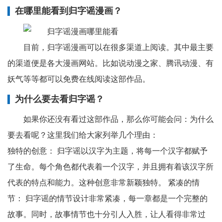
在哪里能看到归字谣漫画？
目前，归字谣漫画可以在很多渠道上阅读。其中最主要
的渠道便是各大漫画网站。比如说动漫之家、腾讯动漫、有
妖气等等都可以免费在线阅读这部作品。
为什么要去看归字谣？
如果你还没有看过这部作品，那么你可能会问：为什么
要去看呢？这里我们给大家列举几个理由：
独特的创意： 归字谣以汉字为主题，将每一个汉字都赋予
了生命。每个角色都代表着一个汉字，并且拥有着该汉字所
代表的特点和能力。这种创意非常新颖独特。 紧凑的情
节： 归字谣的情节设计非常紧凑，每一章都是一个完整的
故事。同时，故事情节也十分引人入胜，让人看得非常过