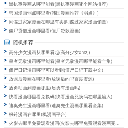
黑执事漫画从哪里能看(黑执事漫画哪个网站推荐)
韩国漫画弱点哪里看(韩国漫画推荐《弱点》)
间谍过家家漫画在哪里有卖(间谍过家家漫画销量)
僵尸贷借漫画哪里看(僵尸贷款漫画)
随机推荐
高分少女漫画从哪里看起(高分少女dmzj)
皇者无敌漫画哪里能看(皇者无敌漫画哪里能看全集)
僵尸日记漫画哪里可以看到(僵尸日记下载中文)
放课后漫画在哪里看(放课后约吗百度资源)
盾勇动画到漫画哪里(盾勇有漫画吗)
快看漫画哪里看兑换码(快看漫画兑换码在哪里输入)
迪奥先生漫画哪里看(迪奥先生漫画哪里看全集)
枫铃漫画在哪里(枫漫画平台)
火影去哪里免费观看漫画(火影去哪里免费观看漫画完整版)