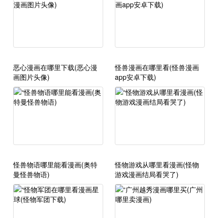
恶心漫画在哪里下载(恶心漫
怪兽漫画在哪里看(怪兽漫画
画图片头像)
app安卓下载)
怪兽物语哪里能看漫画(奥特
怪物游戏从哪里看漫画(怪物
曼怪兽物语)
游戏漫画结局看哭了)