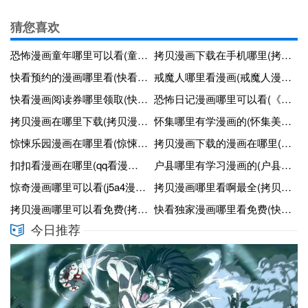
猜您喜欢
恐怖漫画童年哪里可以看(童年的恐怖动画片)
拷贝漫画下载在手机哪里(拷贝漫画如何下载)
快看预约的漫画哪里看(快看漫画付费章节什么时候能看)
戒魔人哪里看漫画(戒魔人漫画754)
快看漫画阅读券哪里领取(快看漫画阅读券在哪领)
恐怖日记漫画哪里可以看(《恐怖日记》在线观看)
拷贝漫画在哪里下载(拷贝漫画103)
怀集哪里有学漫画的(怀集美术培训班)
惊悚乐园漫画在哪里看(惊悚乐园漫画断更了吗)
拷贝漫画下载的漫画在哪里(拷贝漫画怎么下载漫画)
扣扣看漫画在哪里(qq看漫画的去哪里了)
户县哪里有学习漫画的(户县小孩学画画的地方)
惊奇漫画哪里可以看(j5a4漫画惊奇)
拷贝漫画哪里看啊最全(拷贝漫画百度贴吧)
拷贝漫画哪里可以看免费(拷贝漫画无广告)
快看独家漫画哪里看免费(快看漫画独家签约)
今日推荐