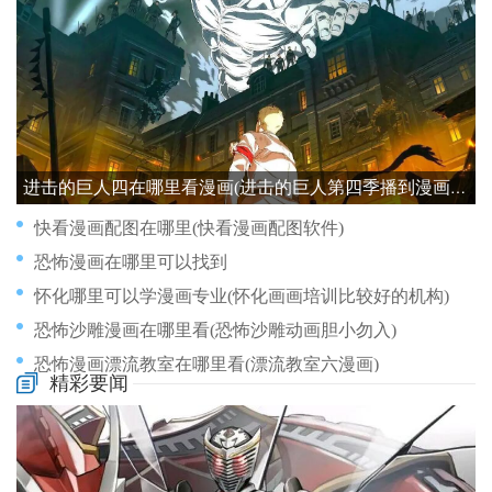
进击的巨人四在哪里看漫画(进击的巨人第四季播到漫画哪里)
快看漫画配图在哪里(快看漫画配图软件)
恐怖漫画在哪里可以找到
怀化哪里可以学漫画专业(怀化画画培训比较好的机构)
恐怖沙雕漫画在哪里看(恐怖沙雕动画胆小勿入)
恐怖漫画漂流教室在哪里看(漂流教室六漫画)
精彩要闻
恐怖漫画可以在哪里看
恐怖暴走漫画哪里可以看(恐怖暴走漫画哪里可以看完整版)
恐怖分子漫画在哪里看全本