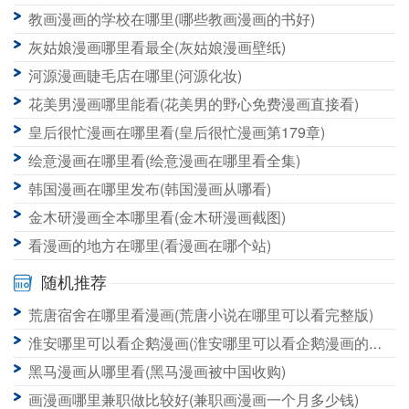
恐怖小说漫画版哪里找到(恐怖小说漫画封面)
教画漫画的学校在哪里(哪些教画漫画的书好)
灰姑娘漫画哪里看最全(灰姑娘漫画壁纸)
河源漫画睫毛店在哪里(河源化妆)
花美男漫画哪里能看(花美男的野心免费漫画直接看)
皇后很忙漫画在哪里看(皇后很忙漫画第179章)
绘意漫画在哪里看(绘意漫画在哪里看全集)
韩国漫画在哪里发布(韩国漫画从哪看)
金木研漫画全本哪里看(金木研漫画截图)
看漫画的地方在哪里(看漫画在哪个站)
随机推荐
荒唐宿舍在哪里看漫画(荒唐小说在哪里可以看完整版)
淮安哪里可以看企鹅漫画(淮安哪里可以看企鹅漫画的地方)
黑马漫画从哪里看(黑马漫画被中国收购)
画漫画哪里兼职做比较好(兼职画漫画一个月多少钱)