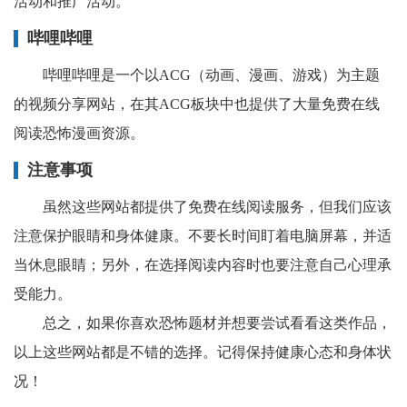
活动和推广活动。
哔哩哔哩
哔哩哔哩是一个以ACG（动画、漫画、游戏）为主题
的视频分享网站，在其ACG板块中也提供了大量免费在线
阅读恐怖漫画资源。
注意事项
虽然这些网站都提供了免费在线阅读服务，但我们应该
注意保护眼睛和身体健康。不要长时间盯着电脑屏幕，并适
当休息眼睛；另外，在选择阅读内容时也要注意自己心理承
受能力。
总之，如果你喜欢恐怖题材并想要尝试看看这类作品，
以上这些网站都是不错的选择。记得保持健康心态和身体状
况！