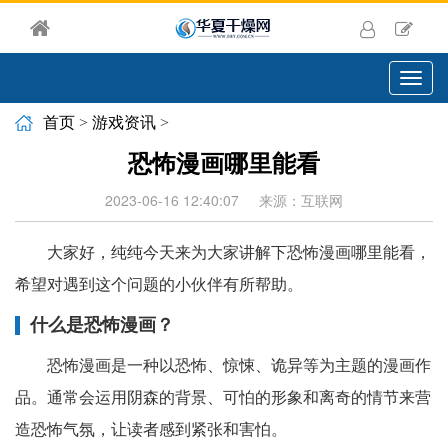
切
换
导
首页
>
游戏资讯
>
航
恐怖漫画哪里能看
2023-06-16 12:40:07
来源：互联网
大家好，纯纯今天来为大家讲解下恐怖漫画哪里能看，
希望对遇到这个问题的小伙伴有所帮助。
什么是恐怖漫画？
恐怖漫画是一种以恐怖、惊悚、诡异等为主题的漫画作
品。通常会运用阴森的背景、可怕的形象和离奇的情节来营
造恐怖气氛，让读者感到紧张和害怕。