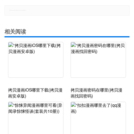
郑重声明：本文版权归原作者所有，转载文章仅为传播更多信息之目的，如有侵权行为，请第一时间联系我们修改或删除，多谢。
相关阅读
拷贝漫画iOS哪里下载(拷贝漫
拷贝漫画密码在哪里(拷贝漫
画安卓版)
画找回密码)