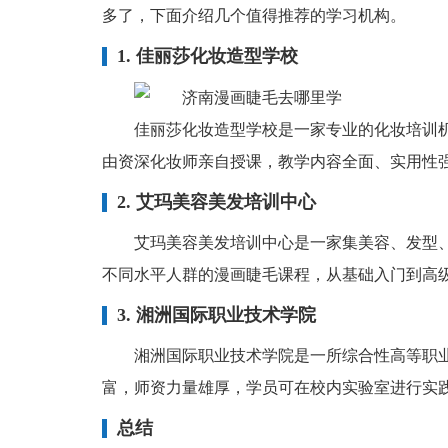
多了，下面介绍几个值得推荐的学习机构。
1. 佳丽莎化妆造型学校
佳丽莎化妆造型学校是一家专业的化妆培训
由资深化妆师亲自授课，教学内容全面、实用性
2. 艾玛美容美发培训中心
艾玛美容美发培训中心是一家集美容、发型
不同水平人群的漫画睫毛课程，从基础入门到高
3. 湘洲国际职业技术学院
湘洲国际职业技术学院是一所综合性高等职
富，师资力量雄厚，学员可在校内实验室进行实
总结