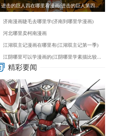
进击的巨人四在哪里看漫画(进击的巨人第四季播到漫画哪里)
济南漫画睫毛去哪里学(济南到哪里学漫画)
河北哪里卖柯南漫画
江湖双主记漫画在哪里有(江湖双主记第一季)
江阴哪里可以学漫画的(江阴哪里学素描比较好)
精彩要闻
济南爆笑漫画社在哪里(济南哪里有漫画店)
江西高考防疫哪里看漫画
汗汗漫画手机版哪里有(为什么汗汗漫画显示不了)
潢川哪里可以学漫画(潢川教育机构)
湖坊主漫画哪里看(湖坊主结局)
湖州哪里有学动漫画的培训(湖州画画培训哪家好)