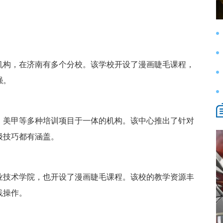
机构，在济南有多个分校。该学校开设了漫画睫毛课程，
强。
、美甲等多种培训项目于一体的机构。该中心推出了针对
级技巧都有涵盖。
业技术学院，也开设了漫画睫毛课程。该校的教学资源丰
践操作。