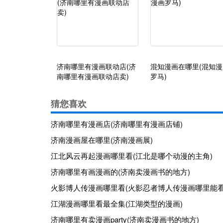
济南哪里有漫画联动店(济
混知漫画在哪里(混知漫
南哪里有漫画联动店卖)
罗马)
猜您喜欢
济南哪里有漫画店(济南哪里有漫画店铺)
济南漫画屋在哪里(济南漫画展)
江北风云再起漫画哪里看(江北是哪个动漫的主角)
济南哪里有画漫画的(济南卖漫画书的地方)
火影博人传漫画哪里看(火影忍者博人传漫画哪里能看
江湖漫画哪里看最全集(江湖类型的漫画)
济南哪里有卖漫画party(济南卖漫画书的地方)