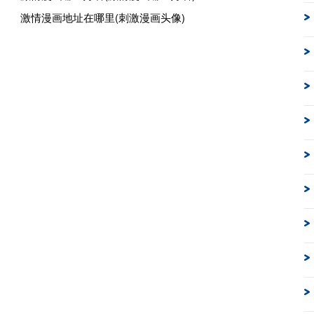
激情漫画地址在哪里(刺激漫画头像)