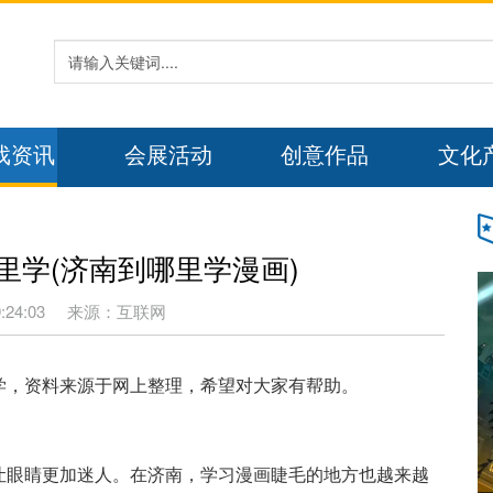
戏资讯
会展活动
创意作品
文化
里学(济南到哪里学漫画)
:24:03
来源：互联网
学，资料来源于网上整理，希望对大家有帮助。
让眼睛更加迷人。在济南，学习漫画睫毛的地方也越来越