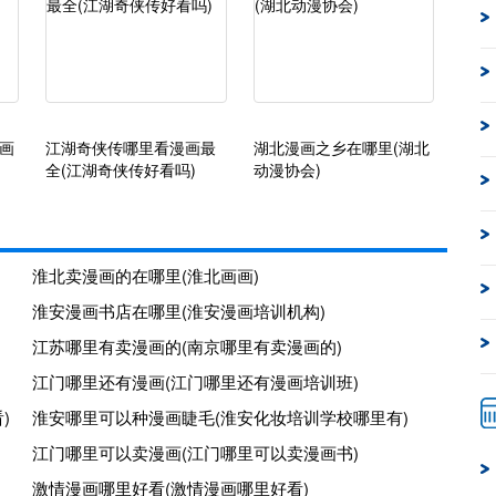
画
江湖奇侠传哪里看漫画最
湖北漫画之乡在哪里(湖北
全(江湖奇侠传好看吗)
动漫协会)
淮北卖漫画的在哪里(淮北画画)
淮安漫画书店在哪里(淮安漫画培训机构)
江苏哪里有卖漫画的(南京哪里有卖漫画的)
江门哪里还有漫画(江门哪里还有漫画培训班)
)
淮安哪里可以种漫画睫毛(淮安化妆培训学校哪里有)
江门哪里可以卖漫画(江门哪里可以卖漫画书)
激情漫画哪里好看(激情漫画哪里好看)