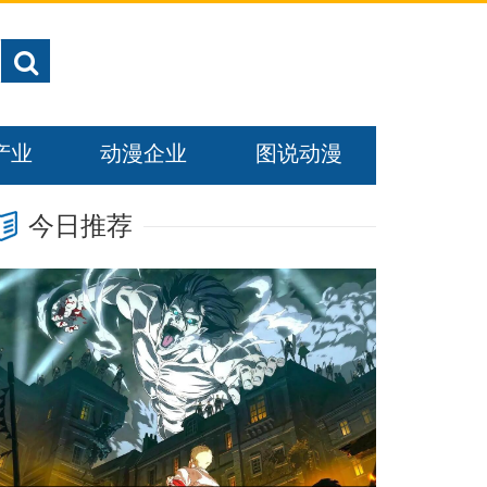
产业
动漫企业
图说动漫
今日推荐