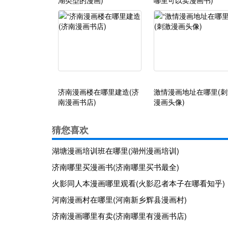
湖类型的漫画)
哪里可以卖漫画书)
济南漫画楼在哪里建造(济
激情漫画地址在哪里(刺
南漫画书店)
漫画头像)
猜您喜欢
湖塘漫画培训班在哪里(湖州漫画培训)
济南哪里买漫画书(济南哪里买书最全)
火影同人本漫画哪里观看(火影忍者本子在哪看知乎)
河南漫画村在哪里(河南新乡辉县漫画村)
济南漫画哪里有卖(济南哪里有漫画书店)