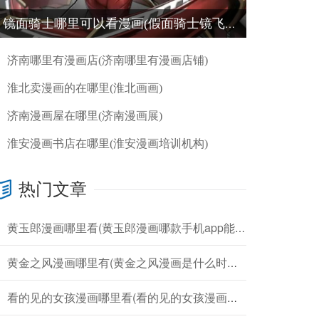
镜面骑士哪里可以看漫画(假面骑士镜飞彩图片)
济南哪里有漫画店(济南哪里有漫画店铺)
淮北卖漫画的在哪里(淮北画画)
济南漫画屋在哪里(济南漫画展)
淮安漫画书店在哪里(淮安漫画培训机构)
江北风云再起漫画哪里看(江北是哪个动漫的主角)
热门文章
江苏哪里有卖漫画的(南京哪里有卖漫画的)
济南哪里有画漫画的(济南卖漫画书的地方)
黄玉郎漫画哪里看(黄玉郎漫画哪款手机app能看)
江门哪里还有漫画(江门哪里还有漫画培训班)
黄金之风漫画哪里有(黄金之风漫画是什么时候创作的)
火影博人传漫画哪里看(火影忍者博人传漫画哪里能看)
看的见的女孩漫画哪里看(看的见的女孩漫画哪里看免费)
淮安哪里可以种漫画睫毛(淮安化妆培训学校哪里有)