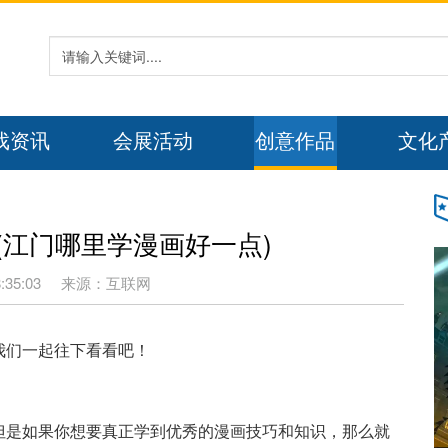
戏资讯
会展活动
创意作品
文化
(江门哪里学漫画好一点)
:35:03
来源：互联网
我们一起往下看看吧！
但是如果你想要真正学到优秀的漫画技巧和知识，那么就