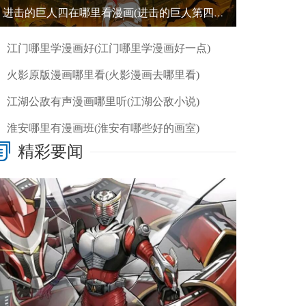
进击的巨人四在哪里看漫画(进击的巨人第四季播到漫画哪里)
江门哪里学漫画好(江门哪里学漫画好一点)
火影原版漫画哪里看(火影漫画去哪里看)
江湖公敌有声漫画哪里听(江湖公敌小说)
淮安哪里有漫画班(淮安有哪些好的画室)
精彩要闻
济南哪里有漫画(济南哪里有漫画书卖)
河源哪里学漫画教程(河源哪里学漫画教程好)
济南哪里有漫画联动店(济南哪里有漫画联动店卖)
混知漫画在哪里(混知漫画罗马)
江湖奇侠传哪里看漫画最全(江湖奇侠传好看吗)
湖北漫画之乡在哪里(湖北动漫协会)