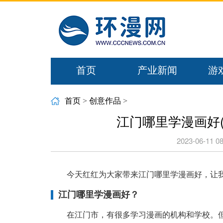
首页
产业新闻
游
首页
>
创意作品
>
江门哪里学漫画好
2023-06-11 08
今天红红为大家带来江门哪里学漫画好，让
江门哪里学漫画好？
在江门市，有很多学习漫画的机构和学校。