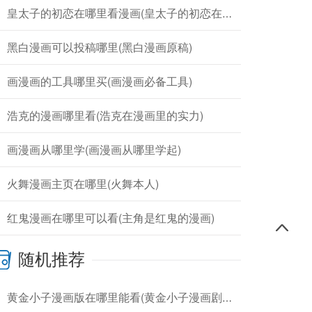
皇太子的初恋在哪里看漫画(皇太子的初恋在哪里看漫画完整版)
黑白漫画可以投稿哪里(黑白漫画原稿)
画漫画的工具哪里买(画漫画必备工具)
浩克的漫画哪里看(浩克在漫画里的实力)
画漫画从哪里学(画漫画从哪里学起)
火舞漫画主页在哪里(火舞本人)
红鬼漫画在哪里可以看(主角是红鬼的漫画)
随机推荐
黄金小子漫画版在哪里能看(黄金小子漫画剧情讲解)