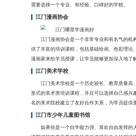
需要选择一个专业、有经验、口碑好的学校。
江门漫画协会
江门漫画协会是一个非常专业和有名气的机
供了丰富的培训课程，包括基础绘画、色彩理论
漫画家来给学员授课，让学员能够更加深入地了
江门美术学校
江门美术学校是一个历史较长、教育质量高
形式的美术类培训课程，并且可以选择自己感兴
名的美术院校建立了友好合作关系，为学员提供
江门市少年儿童图书馆
如果你是一个自学能力强、喜欢自由发挥的