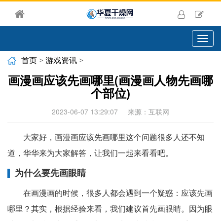
切
换
导
首页
>
游戏资讯
>
航
画漫画应该先画哪里(画漫画人物先画哪
个部位)
2023-06-07 13:29:07
来源：互联网
大家好，画漫画应该先画哪里这个问题很多人还不知
道，华华来为大家解答，让我们一起来看看吧。
为什么要先画眼睛
在画漫画的时候，很多人都会遇到一个疑惑：应该先画
哪里？其实，根据经验来看，我们建议首先画眼睛。因为眼