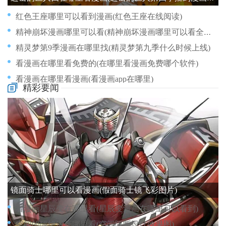
红色王座哪里可以看到漫画(红色王座在线阅读)
精神崩坏漫画哪里可以看(精神崩坏漫画哪里可以看全集)
精灵梦第9季漫画在哪里找(精灵梦第九季什么时候上线)
看漫画在哪里看免费的(在哪里看漫画免费哪个软件)
看漫画在哪里看漫画(看漫画app在哪里)
精彩要闻
红酒恋人漫画在哪里看(红酒恋人漫画在哪里看)
看漫画怎么在哪里投稿(漫画在哪里投稿好)
禁忌恋情漫画可以在哪里(禁忌恋的意思是什么)
空我漫画免费哪里有(空我漫画在哪看)
红丝线漫画哪里能看(红丝线漫画)
镜面骑士哪里可以看漫画(假面骑士镜飞彩图片)
看漫画星辰变在哪里看(星辰变漫画在哪里可以看到)
空间的隔绝漫画哪里看(空间隔断设计效果图)