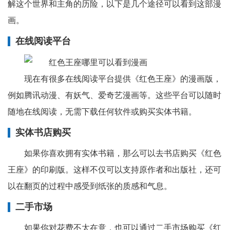
解这个世界和主角的历险，以下是几个途径可以看到这部漫
画。
在线阅读平台
现在有很多在线阅读平台提供《红色王座》的漫画版，
例如腾讯动漫、有妖气、爱奇艺漫画等。这些平台可以随时
随地在线阅读，无需下载任何软件或购买实体书籍。
实体书店购买
如果你喜欢拥有实体书籍，那么可以去书店购买《红色
王座》的印刷版。这样不仅可以支持原作者和出版社，还可
以在翻页的过程中感受到纸张的质感和气息。
二手市场
如果你对花费不太在意，也可以通过二手市场购买《红