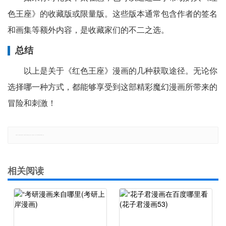
色王座》的收藏版或限量版。这些版本通常包含作者的签名
和画集等额外内容，是收藏家们的不二之选。
总结
以上是关于《红色王座》漫画的几种获取途径。无论你
选择哪一种方式，都能够享受到这部精彩魔幻漫画所带来的
冒险和刺激！
郑重声明：本文版权归原作者所有，转载文章仅为传播更多信息之目的，如有侵权行为，请第一时间联系我们修改或删除，多谢。
相关阅读