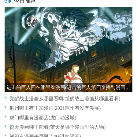
今日推荐
进击的巨人四在哪里看漫画(进击的巨人第四季播到漫画哪里)
觉醒战士漫画从哪里看啊(觉醒战士漫画从哪里看啊)
荆州哪里有正宗漫画(2021荆州有没有漫展)
虎门哪里有漫画店(虎门动漫城)
贺天漫画哪里能看(贺天是哪个漫画里的人物)
解闷有漫画去哪里了(解谜的漫画)