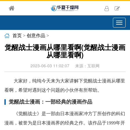
切
换
导
首页
>
创意作品
>
航
觉醒战士漫画从哪里看啊(觉醒战士漫画
从哪里看啊)
2023-06-03 11:02:07
来源：互联网
大家好，纯纯今天来为大家讲解下觉醒战士漫画从哪里
看啊，希望对遇到这个问题的小伙伴有所帮助。
觉醒战士漫画：一部经典的漫画作品
《觉醒战士》是一部由日本漫画家冲方丁所创作的科幻
漫画，被誉为是日本漫画界的经典之作。该作品于1999年开