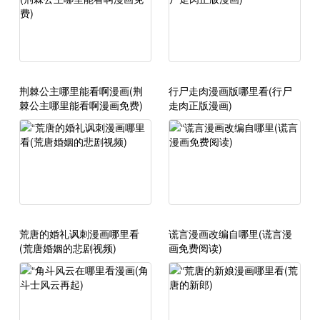
荆棘公主哪里能看啊漫画(荆
行尸走肉漫画版哪里看(行尸
棘公主哪里能看啊漫画免费)
走肉正版漫画)
荒唐的婚礼讽刺漫画哪里看
谎言漫画改编自哪里(谎言漫
(荒唐婚姻的悲剧视频)
画免费阅读)