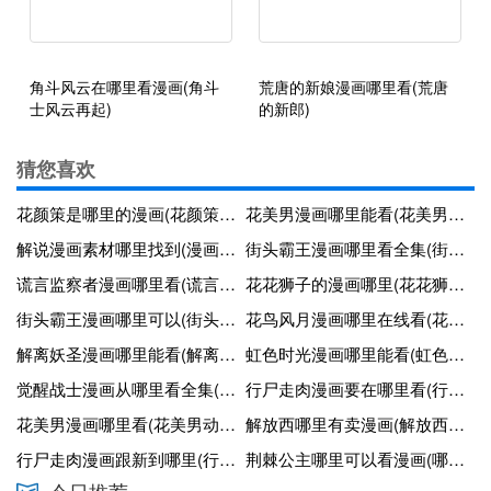
角斗风云在哪里看漫画(角斗
荒唐的新娘漫画哪里看(荒唐
士风云再起)
的新郎)
猜您喜欢
花颜策是哪里的漫画(花颜策漫画人物介绍)
花美男漫画哪里能看(花美男的野心免费漫画直接看)
解说漫画素材哪里找到(漫画解说文案怎么写)
街头霸王漫画哪里看全集(街头霸王1漫画全集)
谎言监察者漫画哪里看(谎言监察者嗜谎之神漫画)
花花狮子的漫画哪里(花花狮子画师)
街头霸王漫画哪里可以(街头霸王漫画哪里可以看)
花鸟风月漫画哪里在线看(花鸟风月漫画百度网盘)
解离妖圣漫画哪里能看(解离妖圣漫画最新章节)
虹色时光漫画哪里能看(虹色时光是什么类型)
觉醒战士漫画从哪里看全集(觉醒之战动漫)
行尸走肉漫画要在哪里看(行尸走肉漫画完结)
花美男漫画哪里看(花美男动漫图片)
解放西哪里有卖漫画(解放西commune)
行尸走肉漫画跟新到哪里(行尸走肉漫画完结)
荆棘公主哪里可以看漫画(哪里能看荆棘)