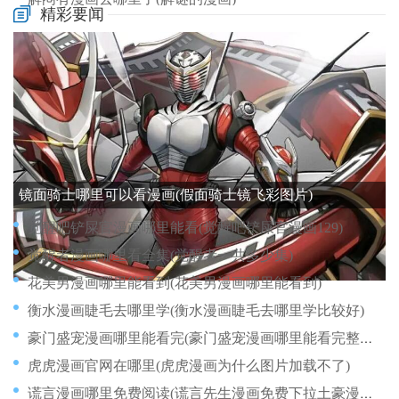
精彩要闻
荆棘公主在哪里看全集漫画(荆棘公主在哪里看全集漫画高清版)
荆棘女王在哪里刷漫画(荆棘女王在哪里打)
豪门娇妻哪里跑北风漫画(豪门娇妻太难养)
觉醒者漫画哪里看免费(觉醒者漫画哪里看免费全集)
莒县去哪里学漫画(莒县去哪里学漫画比较好)
镜面骑士哪里可以看漫画(假面骑士镜飞彩图片)
觉醒吧铲屎官漫画哪里能看(觉醒吧铲屎官漫画129)
觉醒者漫画哪里看全集(觉醒者一共多少集)
花美男漫画哪里能看到(花美男漫画哪里能看到)
衡水漫画睫毛去哪里学(衡水漫画睫毛去哪里学比较好)
豪门盛宠漫画哪里能看完(豪门盛宠漫画哪里能看完整版)
虎虎漫画官网在哪里(虎虎漫画为什么图片加载不了)
谎言漫画哪里免费阅读(谎言先生漫画免费下拉土豪漫画)