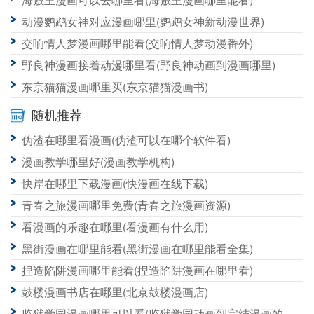
动漫鹦鹉女神对应漫画哪里(鹦鹉女神新动漫世界)
交响情人梦漫画哪里能看(交响情人梦动漫番外)
野良神漫画接着动漫哪里看(野良神动画到漫画哪里)
东京猫猫漫画哪里买(东京猫猫漫画书)
随机推荐
伪渣在哪里看漫画(伪渣可以在哪个软件看)
漫画教学哪里好(漫画教学机构)
快岸在哪里下载漫画(快漫画在线下载)
青春之旅漫画哪里免费(青春之旅漫画资源)
看漫画的乐趣在哪里(看漫画有什么用)
黑街漫画在哪里能看(黑街漫画在哪里能看全集)
捏造陷阱漫画哪里能看(捏造陷阱漫画在哪里看)
鼓楼漫画书店在哪里(北京鼓楼漫画店)