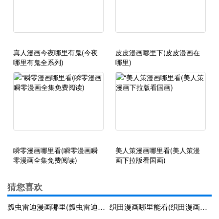
真人漫画今夜哪里有鬼(今夜
皮皮漫画哪里下(皮皮漫画在
哪里有鬼全系列)
哪里)
瞬零漫画哪里看(瞬零漫画瞬
美人策漫画哪里看(美人策漫
零漫画全集免费阅读)
画下拉版看国画)
猜您喜欢
瓢虫雷迪漫画哪里(瓢虫雷迪漫画结局)
织田漫画哪里能看(织田漫画哪里能看)