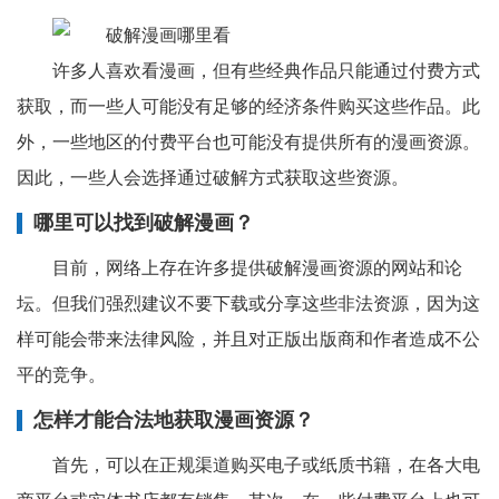
许多人喜欢看漫画，但有些经典作品只能通过付费方式
获取，而一些人可能没有足够的经济条件购买这些作品。此
外，一些地区的付费平台也可能没有提供所有的漫画资源。
因此，一些人会选择通过破解方式获取这些资源。
哪里可以找到破解漫画？
目前，网络上存在许多提供破解漫画资源的网站和论
坛。但我们强烈建议不要下载或分享这些非法资源，因为这
样可能会带来法律风险，并且对正版出版商和作者造成不公
平的竞争。
怎样才能合法地获取漫画资源？
首先，可以在正规渠道购买电子或纸质书籍，在各大电