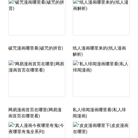
破咒漫画哪里看(破咒的拼音)
纸人漫画哪里来的(纸人漫画
解析)
网易漫画首页在哪里(网易漫
私人绯闻漫画哪里看(私人绯
画首页在哪里看)
闻漫画)