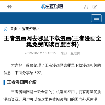
切
换
导
首页
>
游戏资讯
>
航
王者漫画网去哪里下载漫画(王者漫画全
集免费阅读百度百科)
2023-10-12 10:13:15
来源：互联网
大家好，薇薇整理了王者漫画网去哪里下载漫画相关的
信息，下面分享给大家。
王者漫画网介绍
王者漫画网是一款全新的手机漫画应用，拥有海量优质
漫画资源。用户可以在这里免费阅读热门的国内外原创漫