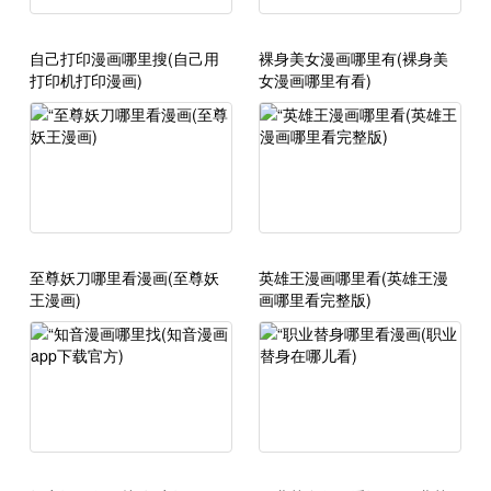
自己打印漫画哪里搜(自己用
裸身美女漫画哪里有(裸身美
打印机打印漫画)
女漫画哪里有看)
至尊妖刀哪里看漫画(至尊妖
英雄王漫画哪里看(英雄王漫
王漫画)
画哪里看完整版)