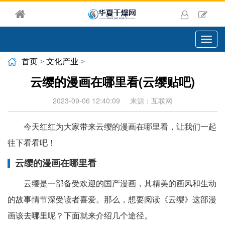
切
换
导
首页
>
文化产业
>
航
云缨的漫画在哪里看(云缨贴吧)
2023-09-06 12:40:09
来源：互联网
今天红红为大家带来云缨的漫画在哪里看，让我们一起
往下看看吧！
云缨的漫画在哪里看
云缨是一部备受欢迎的国产漫画，其精美的画风和生动
的故事情节深受读者喜爱。那么，想要阅读《云缨》这部漫
画该去哪里呢？下面就来介绍几个途径。