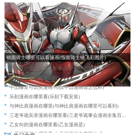
七龙珠免费漫画哪里有卖(正版七龙珠漫画哪里买)
中国现代漫画起源于哪里(中国现代漫画的开端)
一号狂枭漫画哪里看(一号狂枭在线阅读)
中华小当家是哪里的漫画(中华小当家漫画大结局是啥)
上古诸神都去哪里了漫画(上古诸神下载)
镜面骑士哪里可以看漫画(假面骑士镜飞彩图片)
亲子餐厅漫画在哪里看呀(亲子餐厅百度百科)
亲亲漫画无圣光哪里有
中山哪里可以买漫画书纸(中山漫画馆怎么样)
乐刻漫画在哪里看(乐刻下载安装)
与神比肩漫画在哪里(与神比肩漫画在哪里可以看到)
三老爷诡实录漫画在哪里看(三老爷诡事会漫画全集百度网盘)
乙女向的漫画在哪里看(乙女漫画是)
七寻记漫画在哪里看(七寻记漫画免费下拉式)