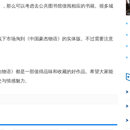
》，那么可以考虑去公共图书馆借阅相应的书籍。很多城
线下市场淘到《中国豪杰物语》的实体版。不过需要注意
杰物语》都是一部值得品味和收藏的好作品。希望大家能
史与情感魅力。