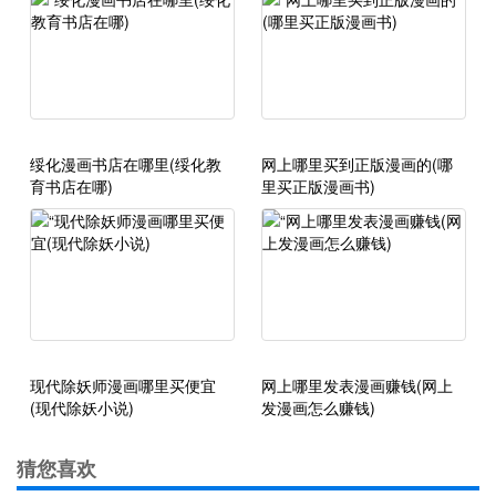
绥化漫画书店在哪里(绥化教
网上哪里买到正版漫画的(哪
育书店在哪)
里买正版漫画书)
现代除妖师漫画哪里买便宜
网上哪里发表漫画赚钱(网上
(现代除妖小说)
发漫画怎么赚钱)
猜您喜欢