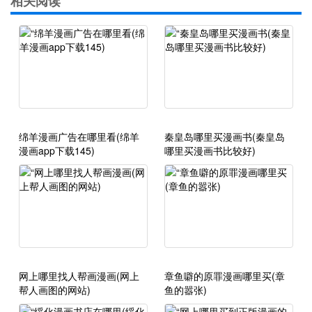
相关阅读
绵羊漫画广告在哪里看(绵羊
秦皇岛哪里买漫画书(秦皇岛
漫画app下载145)
哪里买漫画书比较好)
网上哪里找人帮画漫画(网上
章鱼噼的原罪漫画哪里买(章
帮人画图的网站)
鱼的嚣张)