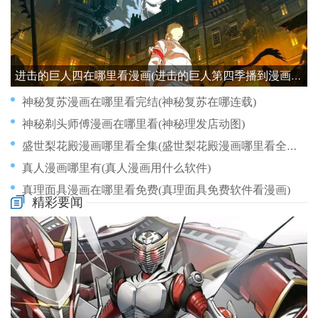
进击的巨人四在哪里看漫画(进击的巨人第四季播到漫画哪里)
神秘复苏漫画在哪里看完结(神秘复苏在哪连载)
神秘剃头师傅漫画在哪里看(神秘理发店动图)
盛世梨花殿漫画哪里看全集(盛世梨花殿漫画哪里看全集免费)
真人漫画哪里有(真人漫画用什么软件)
真理面具漫画在哪里看免费(真理面具免费软件看漫画)
精彩要闻
琼明神女录漫画哪里看(琼明神女录小说完结了吗)
目前哪里能看日剧漫画(日剧动漫哪里可以看)
知音漫画哪里有(知音漫画平台)
真武巅峰漫画在哪里看0-(真武至尊漫画)
租借女友漫画哪里免费