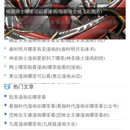
镜面骑士哪里可以看漫画(假面骑士镜飞彩图片)
现在哪里可看暴走邻家漫画(暴走邻家免费漫画书大全)
终末的女武神漫画哪里有(终末的女武神漫画哪能看)
确定关系漫画在哪里看全集(确定关系漫画13话)
秦时明月哪里有卖漫画的(秦时明月实体书)
神圣骑士漫画更新到了哪里(神圣骑士漫画剧情)
网上哪里能看漫画(哪里能看到漫画)
离尘漫画哪里可以看(离尘漫画46话)
石之海彩版漫画哪里看(石之海漫画app)
热门文章
秒变野兽在联谊漫画哪里看(秒变漫画图)
耽美漫画在哪里看
真人版火影忍者哪里看漫画(真人版火影忍者哪里看漫画的)
看脸时代漫画在哪里看(看脸时代漫画在哪里看公众号)
恐怖女主播漫画哪里看(恐怖女主播漫画哪里看的)
九尾漫画哪里有(九尾狐漫画大全)