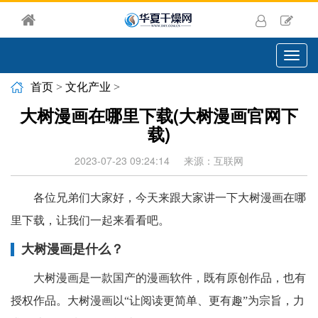
切
换
导
首页
>
文化产业
>
航
大树漫画在哪里下载(大树漫画官网下
载)
2023-07-23 09:24:14
来源：互联网
各位兄弟们大家好，今天来跟大家讲一下大树漫画在哪
里下载，让我们一起来看看吧。
大树漫画是什么？
大树漫画是一款国产的漫画软件，既有原创作品，也有
授权作品。大树漫画以“让阅读更简单、更有趣”为宗旨，力