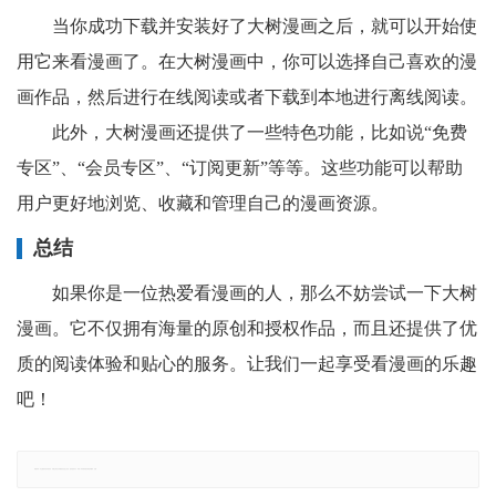
当你成功下载并安装好了大树漫画之后，就可以开始使
用它来看漫画了。在大树漫画中，你可以选择自己喜欢的漫
画作品，然后进行在线阅读或者下载到本地进行离线阅读。
此外，大树漫画还提供了一些特色功能，比如说“免费
专区”、“会员专区”、“订阅更新”等等。这些功能可以帮助
用户更好地浏览、收藏和管理自己的漫画资源。
总结
如果你是一位热爱看漫画的人，那么不妨尝试一下大树
漫画。它不仅拥有海量的原创和授权作品，而且还提供了优
质的阅读体验和贴心的服务。让我们一起享受看漫画的乐趣
吧！
郑重声明：本文版权归原作者所有，转载文章仅为传播更多信息之目的，如有侵权行为，请第一时间联系我们修改或删除，多谢。