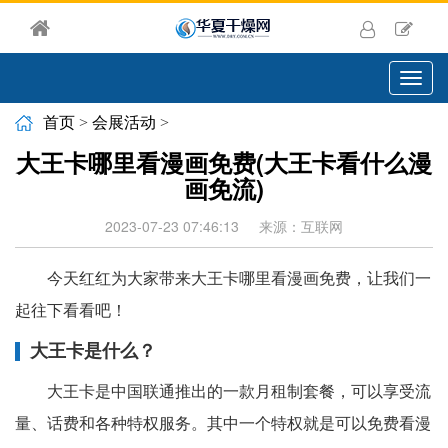
切
换
导
首页
>
会展活动
>
航
大王卡哪里看漫画免费(大王卡看什么漫
画免流)
2023-07-23 07:46:13
来源：互联网
今天红红为大家带来大王卡哪里看漫画免费，让我们一
起往下看看吧！
大王卡是什么？
大王卡是中国联通推出的一款月租制套餐，可以享受流
量、话费和各种特权服务。其中一个特权就是可以免费看漫