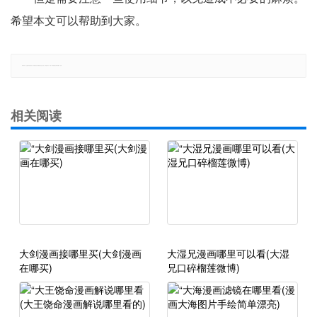
希望本文可以帮助到大家。
郑重声明：本文版权归原作者所有，转载文章仅为传播更多信息之目的，如有侵权行为，请第一时间联系我们修改或删除，多谢。
相关阅读
大剑漫画接哪里买(大剑漫画
大湿兄漫画哪里可以看(大湿
在哪买)
兄口碎榴莲微博)