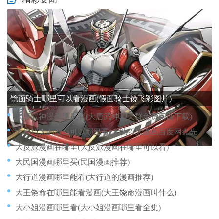
大民国漫画哪里能看(大民国漫画哪里能看到)
大家都去哪里看漫画(大家都是在哪看日本漫画)
大连慢走漫画街在哪里(大连漫步广告有限公司)
大唐武神漫画哪里看免费(大唐武神漫画哪里看免费全集)
大家都从哪里看漫画(大家都在哪看动漫)
镜面骑士哪里可以看漫画(假面骑士镜飞彩图片)
大唐武神漫画哪里看(大唐武神聊天群免费阅读下载)
大地巧太的漫画可以哪里看(大地巧太漫画百度网盘先生)
大反派漫画在哪里(大反派漫画在哪里可以看)
大民国漫画哪里买(民国漫画推荐)
大行道漫画哪里能看(大行道的漫画推荐)
大王饶命在哪里能看漫画(大王饶命漫画叫什么)
大小姐漫画哪里看(大小姐漫画哪里看全集)