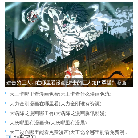
进击的巨人四在哪里看漫画(进击的巨人第四季播到漫画哪里)
大王卡哪里看漫画免费(大王卡看什么漫画免流)
大力金刚漫画在哪里看(大力金刚谁有资源)
大话降龙漫画哪里有(大话降龙漫画腾讯动漫)
大庆哪里有漫画班(大庆哪里有漫展)
大王饶命哪里能看免费漫画(大王饶命哪里能看免费漫画完整版)
精彩要闻