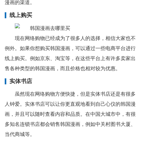
漫画的渠道。
线上购买
现在网络购物已经成为了很多人的选择，相信大家也不
例外。如果你想购买韩国漫画，可以通过一些电商平台进行
线上购买。例如京东、淘宝等，在这些平台上有许多卖家出
售各种类型的韩国漫画，而且价格也相对较为优惠。
实体书店
虽然现在网络购物方便快捷，但是实体书店还是有很多
人钟爱。实体书店可以让你更直观地看到自己心仪的韩国漫
画，并且可以随时查看内容和品质。在中国大城市中，有很
多知名连锁书店都会销售韩国漫画，例如中关村图书大厦、
当代商城等。