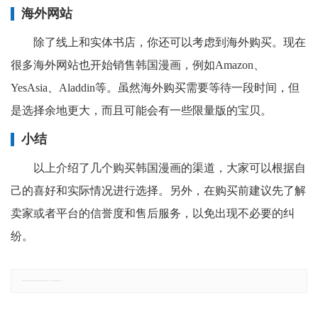
海外网站
除了线上和实体书店，你还可以考虑到海外购买。现在
很多海外网站也开始销售韩国漫画，例如Amazon、
YesAsia、Aladdin等。虽然海外购买需要等待一段时间，但
是选择余地更大，而且可能会有一些限量版的宝贝。
小结
以上介绍了几个购买韩国漫画的渠道，大家可以根据自
己的喜好和实际情况进行选择。另外，在购买前建议先了解
卖家或者平台的信誉度和售后服务，以免出现不必要的纠
纷。
郑重声明：本文版权归原作者所有，转载文章仅为传播更多信息之目的，如有侵权行为，请第一时间联系我们修改或删除，多谢。