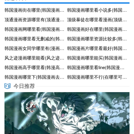
韩国漫画街在哪里(韩国漫画街在哪里能看)
韩国漫画哪里看小说多(韩国漫画可以去哪看)
顶通漫画资源哪里有(顶通漫画价格)
顶级暴徒在哪里看漫画(顶级强者最新章节)
韩国漫画网哪里看(韩国漫画的网页)
韩国漫画好在哪里(韩国漫画好在哪里看啊)
韩国漫画哪里看无删减的(韩国漫画从哪看)
韩国漫画哪里资源比较多(韩国漫画应该在哪里搜索)
韩国漫画女同学哪里有(漫画女同学作文)
韩国漫画片哪里看最好(韩国漫画片哪里看最好免费)
风之迹漫画哪里能看(风之迹漫画资源)
韩国漫画哪里能买(韩国漫画应该在哪里搜索)
韩国漫画高手哪里看(韩漫高手人物简介)
韩国漫画哪里看line(韩国漫画从哪看)
韩国漫画哪里下(韩国漫画去哪下载)
韩国漫画哪里不行(在哪里可以看韩国漫画知乎)
今日推荐