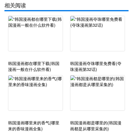
相关阅读
韩国漫画都在哪里下载(韩国
韩国漫画夺珠哪里免费看(夺
漫画一般在什么软件看)
珠漫画第32话)
韩国漫画哪里来的香气(哪里
韩国漫画都是哪里的(韩国漫
来的香味漫画全集)
画都是从哪里采集的)