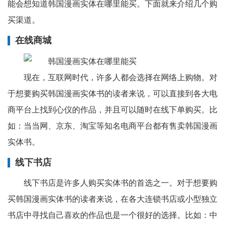
能会想知道韩国漫画实体在哪里能买。下面就来介绍几个购
买渠道。
在线商城
现在，互联网时代，许多人都会选择在网络上购物。对
于想要购买韩国漫画实体书的读者来说，可以直接到各大电
商平台上找到心仪的作品，并且可以随时在线下单购买。比
如：当当网、京东、淘宝等知名电商平台都有售卖韩国漫画
实体书。
线下书店
线下书店是许多人购买实体书的首选之一。对于想要购
买韩国漫画实体书的读者来说，在各大连锁书店或小型独立
书店中寻找自己喜欢的作品也是一个很好的选择。比如：中