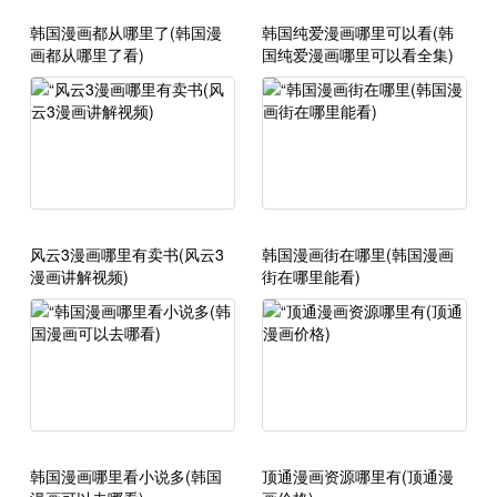
韩国漫画都从哪里了(韩国漫
韩国纯爱漫画哪里可以看(韩
画都从哪里了看)
国纯爱漫画哪里可以看全集)
风云3漫画哪里有卖书(风云3
韩国漫画街在哪里(韩国漫画
漫画讲解视频)
街在哪里能看)
韩国漫画哪里看小说多(韩国
顶通漫画资源哪里有(顶通漫