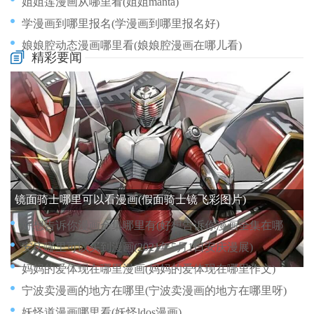
姐姐莲漫画从哪里看(姐姐manta)
学漫画到哪里报名(学漫画到哪里报名好)
娘娘腔动态漫画哪里看(娘娘腔漫画在哪儿看)
精彩要闻
她奔向月亮漫画哪里看(她将向你奔来)
家有女友动画在漫画哪里(家有女友动画在漫画哪里可以看)
孩子学漫画哪里学(学漫画去哪里学)
学院孤岛漫画哪里(学院孤岛漫画下拉)
小林漫画滤镜设置在哪里(小林漫画滤镜设置在哪里找)
镜面骑士哪里可以看漫画(假面骑士镜飞彩图片)
好想告诉你漫画全集哪里有(好想告诉你漫画全集在哪里看)
安庆哪里可以买到漫画(2021年5月1日安庆漫展)
妈妈的爱体现在哪里漫画(妈妈的爱体现在哪里作文)
宁波卖漫画的地方在哪里(宁波卖漫画的地方在哪里呀)
妖怪道漫画哪里看(妖怪ldos漫画)