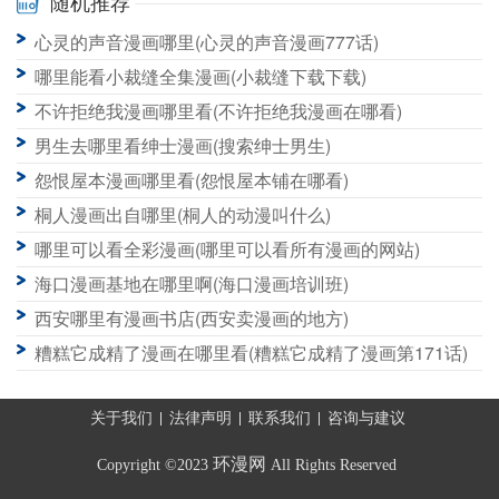
随机推荐
心灵的声音漫画哪里(心灵的声音漫画777话)
哪里能看小裁缝全集漫画(小裁缝下载下载)
不许拒绝我漫画哪里看(不许拒绝我漫画在哪看)
男生去哪里看绅士漫画(搜索绅士男生)
怨恨屋本漫画哪里看(怨恨屋本铺在哪看)
桐人漫画出自哪里(桐人的动漫叫什么)
哪里可以看全彩漫画(哪里可以看所有漫画的网站)
海口漫画基地在哪里啊(海口漫画培训班)
西安哪里有漫画书店(西安卖漫画的地方)
糟糕它成精了漫画在哪里看(糟糕它成精了漫画第171话)
关于我们
法律声明
联系我们
咨询与建议
环漫网
Copyright ©2023
All Rights Reserved