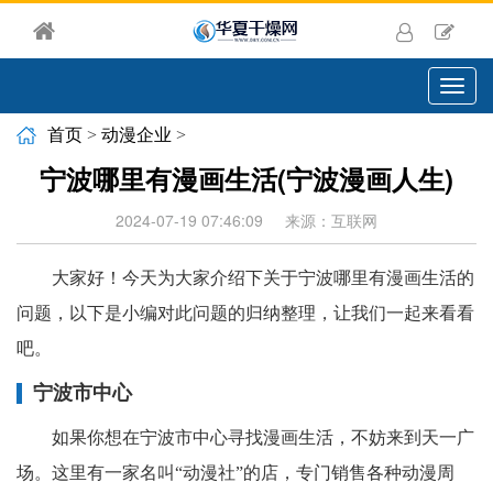
切
换
导
首页
>
动漫企业
>
航
宁波哪里有漫画生活(宁波漫画人生)
2024-07-19 07:46:09
来源：互联网
大家好！今天为大家介绍下关于宁波哪里有漫画生活的
问题，以下是小编对此问题的归纳整理，让我们一起来看看
吧。
宁波市中心
如果你想在宁波市中心寻找漫画生活，不妨来到天一广
场。这里有一家名叫“动漫社”的店，专门销售各种动漫周