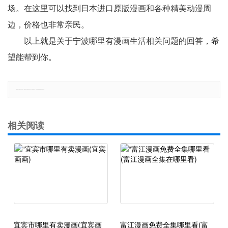
场。在这里可以找到日本进口原版漫画和各种精美动漫周
边，价格也非常亲民。
以上就是关于宁波哪里有漫画生活相关问题的回答，希
望能帮到你。
郑重声明：本文版权归原作者所有，转载文章仅为传播更多信息之目的，如有侵权行为，请第一时间联系我们修改或删除，多谢。
相关阅读
宜宾市哪里有卖漫画(宜宾画
富江漫画免费全集哪里看(富