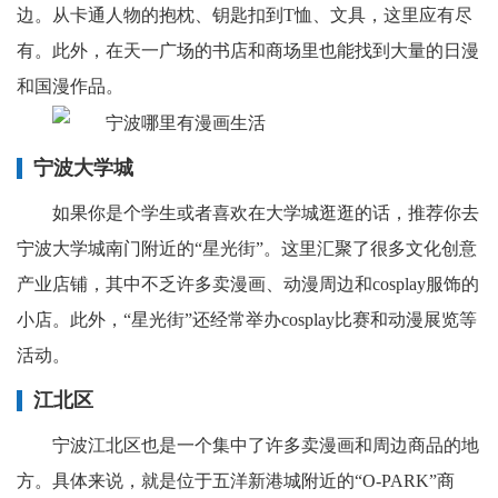
边。从卡通人物的抱枕、钥匙扣到T恤、文具，这里应有尽
有。此外，在天一广场的书店和商场里也能找到大量的日漫
和国漫作品。
宁波大学城
如果你是个学生或者喜欢在大学城逛逛的话，推荐你去
宁波大学城南门附近的“星光街”。这里汇聚了很多文化创意
产业店铺，其中不乏许多卖漫画、动漫周边和cosplay服饰的
小店。此外，“星光街”还经常举办cosplay比赛和动漫展览等
活动。
江北区
宁波江北区也是一个集中了许多卖漫画和周边商品的地
方。具体来说，就是位于五洋新港城附近的“O-PARK”商