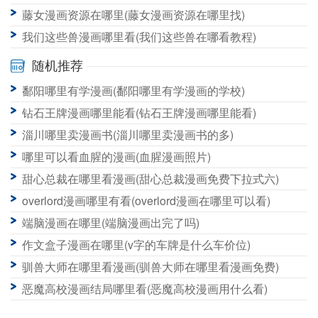
藤女漫画资源在哪里(藤女漫画资源在哪里找)
我们这些兽漫画哪里看(我们这些兽在哪看教程)
随机推荐
鄱阳哪里有学漫画(鄱阳哪里有学漫画的学校)
钻石王牌漫画哪里能看(钻石王牌漫画哪里能看)
淄川哪里卖漫画书(淄川哪里卖漫画书的多)
哪里可以看血腥的漫画(血腥漫画照片)
甜心总裁在哪里看漫画(甜心总裁漫画免费下拉式六)
overlord漫画哪里有看(overlord漫画在哪里可以看)
端脑漫画在哪里(端脑漫画出完了吗)
作文盒子漫画在哪里(v字的车牌是什么车价位)
驯兽大师在哪里看漫画(驯兽大师在哪里看漫画免费)
恶魔高校漫画结局哪里看(恶魔高校漫画用什么看)