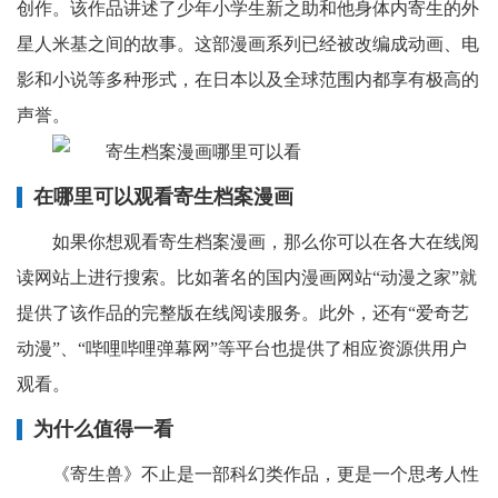
创作。该作品讲述了少年小学生新之助和他身体内寄生的外
星人米基之间的故事。这部漫画系列已经被改编成动画、电
影和小说等多种形式，在日本以及全球范围内都享有极高的
声誉。
在哪里可以观看寄生档案漫画
如果你想观看寄生档案漫画，那么你可以在各大在线阅
读网站上进行搜索。比如著名的国内漫画网站“动漫之家”就
提供了该作品的完整版在线阅读服务。此外，还有“爱奇艺
动漫”、“哔哩哔哩弹幕网”等平台也提供了相应资源供用户
观看。
为什么值得一看
《寄生兽》不止是一部科幻类作品，更是一个思考人性