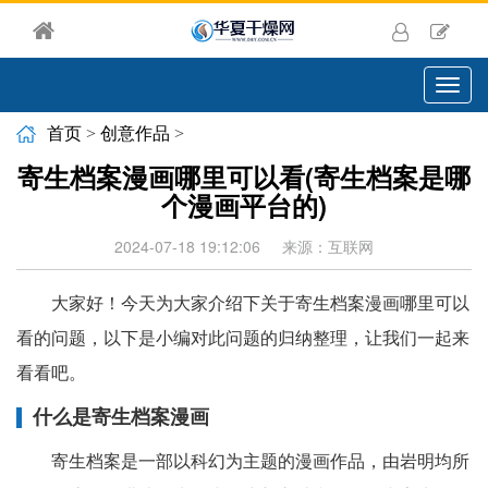
切
换
导
首页
>
创意作品
>
航
寄生档案漫画哪里可以看(寄生档案是哪
个漫画平台的)
2024-07-18 19:12:06
来源：互联网
大家好！今天为大家介绍下关于寄生档案漫画哪里可以
看的问题，以下是小编对此问题的归纳整理，让我们一起来
看看吧。
什么是寄生档案漫画
寄生档案是一部以科幻为主题的漫画作品，由岩明均所