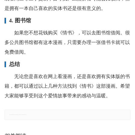
是拥有一本自己喜欢的实体书还是很有意义的。
4. 图书馆
如果您不想花钱购买《情书》，可以去图书馆借阅。很
多公共图书馆都有这本漫画，只需要办理一张借书卡就可以
免费借阅。
总结
无论您是喜欢在网上看漫画，还是喜欢拥有实体版的书
籍，都可以通过以上几种方法找到《情书》这部漫画。希望
大家能够享受到这个爱情故事带来的感动与温暖。
郑重声明：本文版权归原作者所有，转载文章仅为传播更多信息之目的，如有侵权行为，请第一时间联系我们修改或删除，多谢。