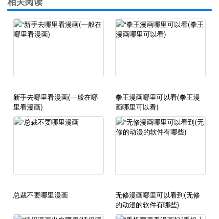
相关阅读
新手去哪里看漫画(一般在哪
拳王漫画哪里可以看(拳王漫
里看漫画)
画哪里可以看)
总裁不要哪里漫画
无修漫画哪里可以看到(无修
的动漫的软件有哪些)