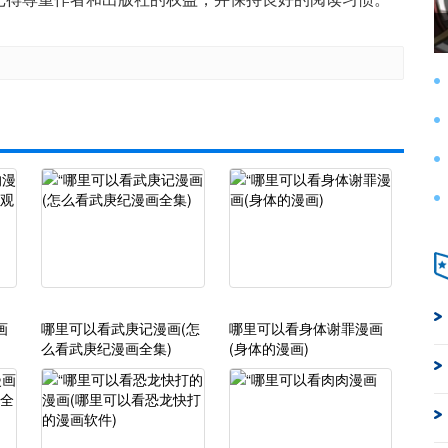
画
哪里可以看武庚记漫画(怎
哪里可以看身体谢罪漫画
么看武庚纪漫画全集)
(身体的漫画)