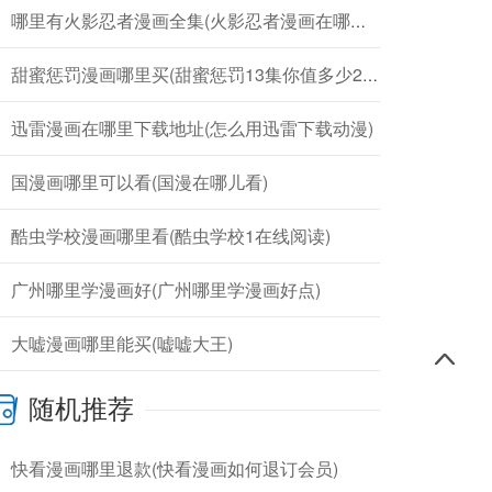
哪里有火影忍者漫画全集(火影忍者漫画在哪里可以看全集)
甜蜜惩罚漫画哪里买(甜蜜惩罚13集你值多少233)
迅雷漫画在哪里下载地址(怎么用迅雷下载动漫)
国漫画哪里可以看(国漫在哪儿看)
酷虫学校漫画哪里看(酷虫学校1在线阅读)
广州哪里学漫画好(广州哪里学漫画好点)
大嘘漫画哪里能买(嘘嘘大王)
随机推荐
快看漫画哪里退款(快看漫画如何退订会员)