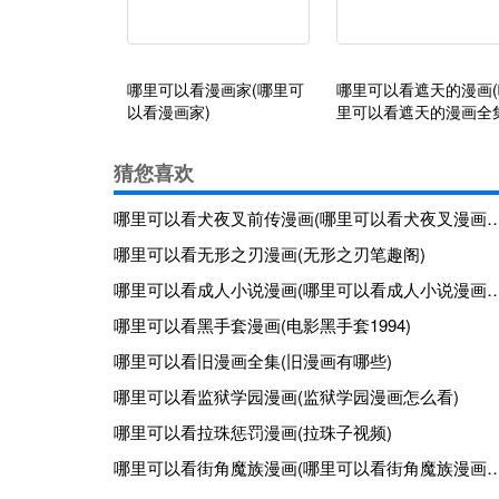
哪里可以看漫画家(哪里可
哪里可以看遮天的漫画(
以看漫画家)
里可以看遮天的漫画全集
猜您喜欢
哪里可以看犬夜叉前传漫画(哪里可以看犬
哪里可以看无形之刃漫画(无形之刃笔趣阁)
哪里可以看成人小说漫画(哪里可以看成人
哪里可以看黑手套漫画(电影黑手套1994)
哪里可以看旧漫画全集(旧漫画有哪些)
哪里可以看监狱学园漫画(监狱学园漫画怎么看)
哪里可以看拉珠惩罚漫画(拉珠子视频)
哪里可以看街角魔族漫画(哪里可以看街角