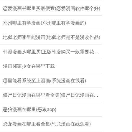
恋爱漫画书哪里买最便宜(恋爱漫画软件哪个好)
邓州哪里有学漫画(邓州哪里有学漫画的)
地狱老师哪里能漫画(地狱老师是不是漫改作品)
韩漫漫画从哪里买(正版韩漫购买一般需要花多少钱)
漫画邻家少女在哪里下载
哪里能看系统至上漫画(系统漫画在线看)
僵尸日记漫画在哪里看全集(僵尸日记漫画在哪里看全集高清)
恶狼漫画在哪里(恶狼app)
恐龙漫画在哪里看全集(恐龙漫画在线观看)