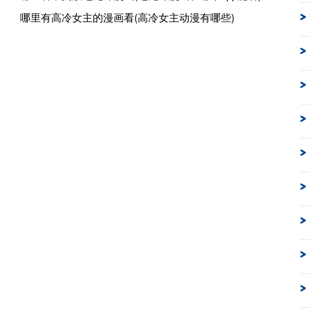
哪里有高冷女主的漫画看(高冷女主动漫有哪些)