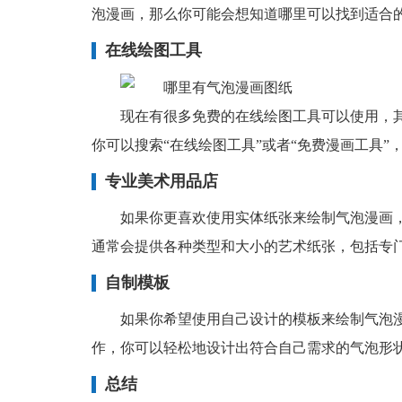
泡漫画，那么你可能会想知道哪里可以找到适合
在线绘图工具
现在有很多免费的在线绘图工具可以使用，
你可以搜索“在线绘图工具”或者“免费漫画工具”
专业美术用品店
如果你更喜欢使用实体纸张来绘制气泡漫画
通常会提供各种类型和大小的艺术纸张，包括专
自制模板
如果你希望使用自己设计的模板来绘制气泡
作，你可以轻松地设计出符合自己需求的气泡形
总结