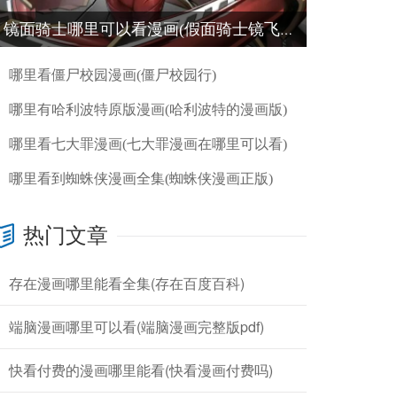
镜面骑士哪里可以看漫画(假面骑士镜飞彩图片)
哪里看僵尸校园漫画(僵尸校园行)
哪里有哈利波特原版漫画(哈利波特的漫画版)
哪里看七大罪漫画(七大罪漫画在哪里可以看)
哪里看到蜘蛛侠漫画全集(蜘蛛侠漫画正版)
哪里有风云漫画看(哪里可以看风云漫画)
热门文章
哪里有成人漫画(哪里有成人漫画书籍卖)
存在漫画哪里能看全集(存在百度百科)
哪里来的大宝贝漫画13话(哪里来的大宝贝漫画免费全集149)
哪里看bilibili漫画(在哪能看哔哩哔哩漫画的资源)
端脑漫画哪里可以看(端脑漫画完整版pdf)
哪里的香气漫画在线阅览(哪里香气漫画全集免费阅读)
快看付费的漫画哪里能看(快看漫画付费吗)
哪里有bg漫画(漫画资源哪里有)