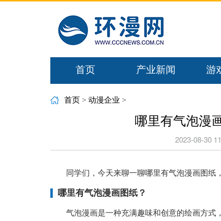
首页
产业新闻
游
首页
>
动漫企业
>
哪里有气泡漫画
2023-08-30 11
同学们，今天来聊一聊哪里有气泡漫画图纸
哪里有气泡漫画图纸？
气泡漫画是一种充满趣味和创意的绘画方式