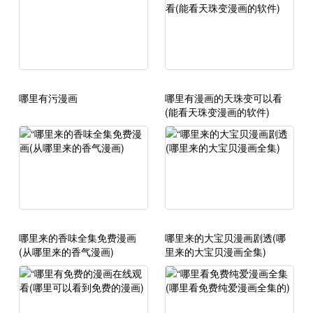
哪里有污漫画
哪里有漫画的天珠变可以看
(能看天珠变漫画的软件)
哪里来的香味全集免费漫画
哪里来的大宝贝漫画剧透(哪
(从哪里来的香气漫画)
里来的大宝贝漫画全集)