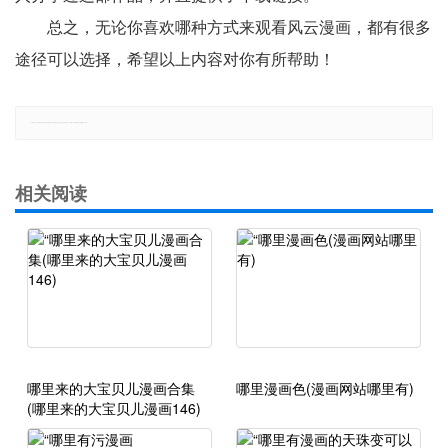
总之，无论你喜欢哪种方式来观看风云漫画，都有很多
途径可以选择，希望以上内容对你有所帮助！
郑重声明：本文版权归原作者所有，转载文章仅为传播更多信息之目的，如有侵权行为，请第一时间联系我们修改或删除，多谢。
相关阅读
哪里来的大宝贝儿漫画合集
哪里漫画色(漫画网站哪里有)
(哪里来的大宝贝儿漫画146)