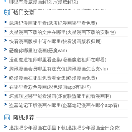
哪里有漫威漫画解说听(漫威解说)
哪里有没马赛克的漫画(有好看的马赛克的软件)
热门文章
哪里看僧侣漫画(哪里看僧侣漫画最全)
武庚纪漫画哪里看(武庚纪漫画哪里看免费)
哪里有免费看黄的漫画
火星漫画下载的文件在哪里(火星漫画下载的安装包)
快看漫画版权申请在哪里(快看漫画版权归属)
恶魔你哪里逃漫画(恶魔van)
漫画魔道祖师哪里看全集(漫画魔道祖师在哪看)
腾讯漫画会员哪里有送充值(腾讯漫画怎么充vip)
咚漫漫画在哪里免费看全集(咚漫漫画兔费)
在哪里看彩色漫画(彩色漫画app有哪些)
坏蛋联盟哪里能看漫画(坏蛋联盟哪里能看漫画啊)
盗墓笔记正版漫画在哪里(盗墓笔记漫画在哪个app看)
随机推荐
逃跑吧少年漫画在哪里下载(逃跑吧少年漫画全部免费)